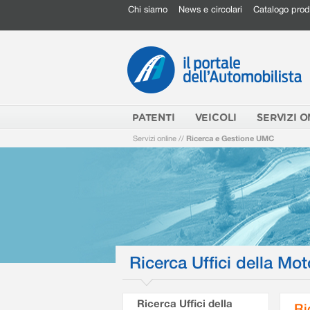
Chi siamo
News e circolari
Catalogo prod
PATENTI
VEICOLI
SERVIZI O
Servizi online
//
Ricerca e Gestione UMC
Ricerca Uffici della Mot
Ricerca Uffici della
Ri