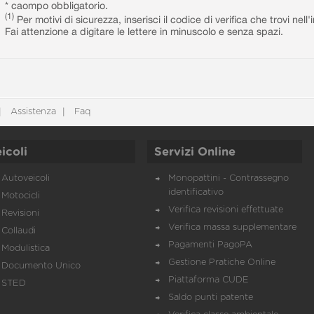
* caompo obbligatorio.
(1)
Per motivi di sicurezza, inserisci il codice di verifica che trovi nel
Fai attenzione a digitare le lettere in minuscolo e senza spazi.
Assistenza
Faq
icoli
Servizi Online
Autoveicoli
Monopattini - Contrassegno
identificativo
Motocicli
Verifica revisioni effettuate
Revisioni
Verifica massa supplementare
Collaudi
Pagamenti PagoPA
Modulistica
Gestione Pratiche Online
Documento Unico
Piattaforma CUDE
STED
Saldo punti patente