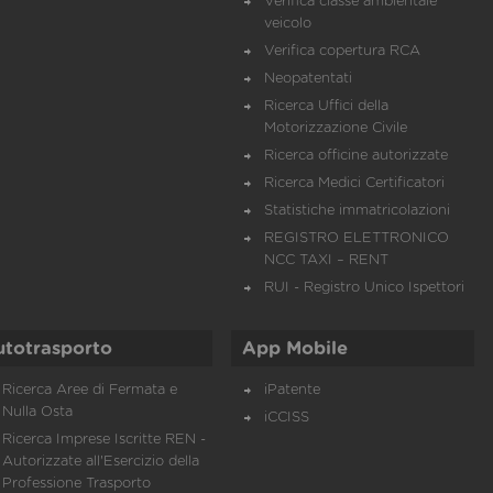
Verifica classe ambientale
veicolo
Verifica copertura RCA
Neopatentati
Ricerca Uffici della
Motorizzazione Civile
Ricerca officine autorizzate
Ricerca Medici Certificatori
Statistiche immatricolazioni
REGISTRO ELETTRONICO
NCC TAXI – RENT
RUI - Registro Unico Ispettori
utotrasporto
App Mobile
Ricerca Aree di Fermata e
iPatente
Nulla Osta
iCCISS
Ricerca Imprese Iscritte REN -
Autorizzate all'Esercizio della
Professione Trasporto