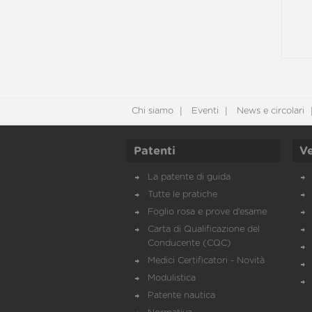
Chi siamo
Eventi
News e circolari
Patenti
Ve
La patente di guida
Tutte le pratiche
Foglio rosa e prove d’esame
Carta di Qualificazione del
Conducente (CQC)
Medici Certificatori - Novità
Modulistica
Patente nautica