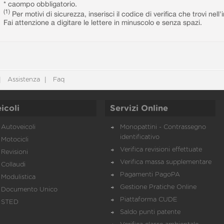
* caompo obbligatorio.
(1)
Per motivi di sicurezza, inserisci il codice di verifica che trovi nel
Fai attenzione a digitare le lettere in minuscolo e senza spazi.
Assistenza
Faq
icoli
Servizi Online
Autoveicoli
Monopattini - Contrassegno
identificativo
Motocicli
Verifica revisioni effettuate
Revisioni
Verifica massa supplementare
Collaudi
Pagamenti PagoPA
Modulistica
Gestione Pratiche Online
Documento Unico
Piattaforma CUDE
STED
Saldo punti patente