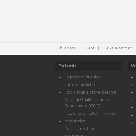
Chi siamo
Eventi
News e circolari
Patenti
Ve
La patente di guida
Tutte le pratiche
Foglio rosa e prove d’esame
Carta di Qualificazione del
Conducente (CQC)
Medici Certificatori - Novità
Modulistica
Patente nautica