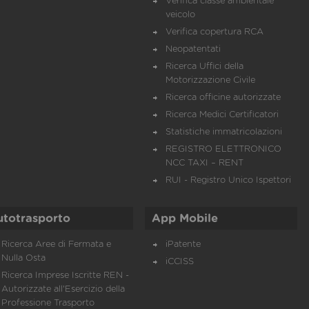
Verifica classe ambientale
veicolo
Verifica copertura RCA
Neopatentati
Ricerca Uffici della
Motorizzazione Civile
Ricerca officine autorizzate
Ricerca Medici Certificatori
Statistiche immatricolazioni
REGISTRO ELETTRONICO
NCC TAXI – RENT
RUI - Registro Unico Ispettori
utotrasporto
App Mobile
Ricerca Aree di Fermata e
iPatente
Nulla Osta
iCCISS
Ricerca Imprese Iscritte REN -
Autorizzate all'Esercizio della
Professione Trasporto