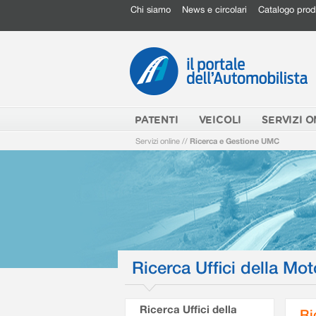
Chi siamo
News e circolari
Catalogo prod
PATENTI
VEICOLI
SERVIZI O
Servizi online
//
Ricerca e Gestione UMC
Ricerca Uffici della Mot
Ricerca Uffici della
Ri