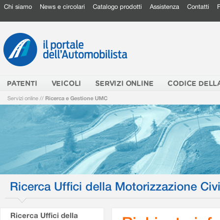
Chi siamo
News e circolari
Catalogo prodotti
Assistenza
Contatti
PATENTI
VEICOLI
SERVIZI ONLINE
CODICE DELL
Servizi online
//
Ricerca e Gestione UMC
Ricerca Uffici della Motorizzazione Civi
Ricerca Uffici della