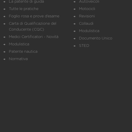
La patente di guida
Autoveicoli
Tutte le pratiche
Motocicli
Foglio rosa e prove d’esame
Revisioni
Carta di Qualificazione del
Collaudi
Conducente (CQC)
Modulistica
Medici Certificatori - Novità
Documento Unico
Modulistica
STED
Patente nautica
Normativa