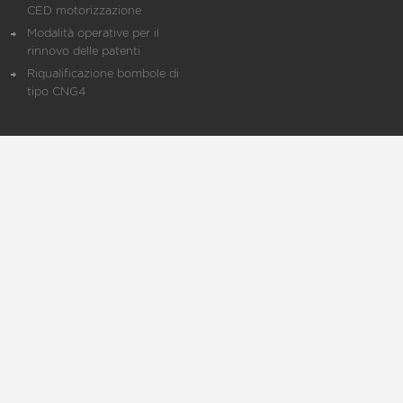
CED motorizzazione
Modalità operative per il
rinnovo delle patenti
Riqualificazione bombole di
tipo CNG4