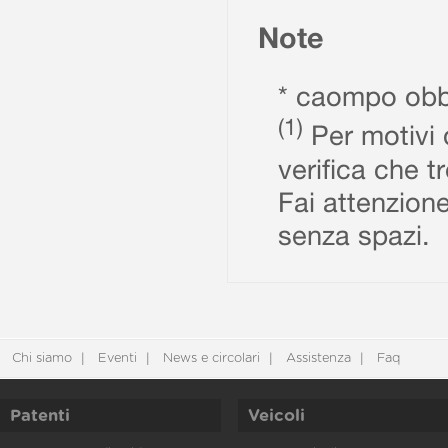
Note
* caompo obbl
(1)
Per motivi d
verifica che t
Fai attenzione
senza spazi.
Chi siamo
Eventi
News e circolari
Assistenza
Faq
Patenti
Veicoli