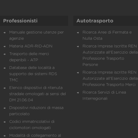
Professionisti
Autotrasporto
Manuale gestione utenze per
Ricerca Aree di Fermata e
agenzie
Nulla Osta
Materia ADR-RID-ADN
Ricerca Imprese Iscritte REN 
Autorizzate all'Esercizio della
Trasporto delle merci
Professione Trasporto
deperibili - ATP
Persone
Database delle località a
Ricerca Imprese iscritte REN 
supporto dei sistemi RDS
Autorizzate all'Esercizio della
TMC
Professione Trasporto Merci
Elenco dispositivi di ritenuta
Ricerca Servizi di Linea
stradale omologati ai sensi del
Interregionali
DM 21.06.04
Dispositivi riduzioni di massa
particolato
Codici immatricolativi di
ciclomotori omologati
Modalità di collegamento al