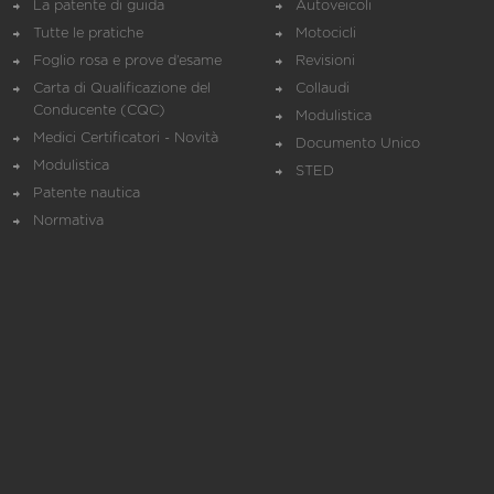
La patente di guida
Autoveicoli
Tutte le pratiche
Motocicli
Foglio rosa e prove d’esame
Revisioni
Carta di Qualificazione del
Collaudi
Conducente (CQC)
Modulistica
Medici Certificatori - Novità
Documento Unico
Modulistica
STED
Patente nautica
Normativa