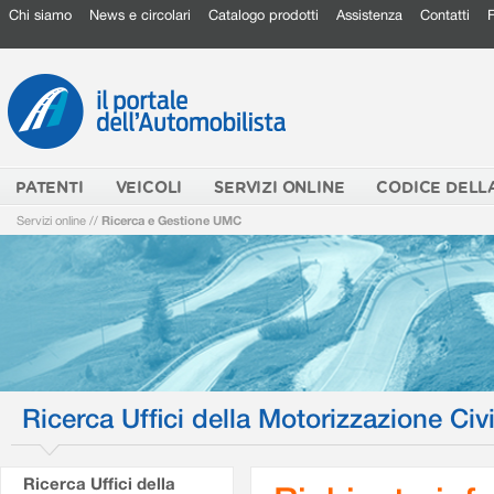
Chi siamo
News e circolari
Catalogo prodotti
Assistenza
Contatti
PATENTI
VEICOLI
SERVIZI ONLINE
CODICE DELL
Servizi online
//
Ricerca e Gestione UMC
Ricerca Uffici della Motorizzazione Civi
Ricerca Uffici della