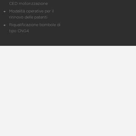
CED motorizzazione
Modalità operative per il
rinnovo delle patenti
Riqualificazione bombole di
tipo CNG4