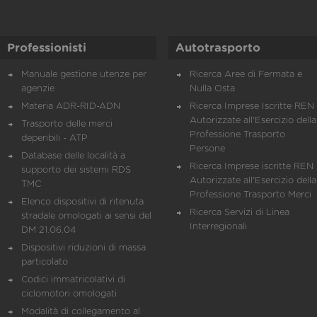
Professionisti
Autotrasporto
Manuale gestione utenze per
Ricerca Aree di Fermata e
agenzie
Nulla Osta
Materia ADR-RID-ADN
Ricerca Imprese Iscritte REN 
Autorizzate all'Esercizio della
Trasporto delle merci
Professione Trasporto
deperibili - ATP
Persone
Database delle località a
Ricerca Imprese iscritte REN 
supporto dei sistemi RDS
Autorizzate all'Esercizio della
TMC
Professione Trasporto Merci
Elenco dispositivi di ritenuta
Ricerca Servizi di Linea
stradale omologati ai sensi del
Interregionali
DM 21.06.04
Dispositivi riduzioni di massa
particolato
Codici immatricolativi di
ciclomotori omologati
Modalità di collegamento al