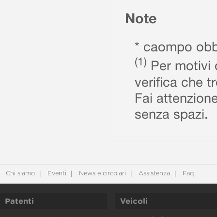
Note
* caompo obbl
(1)
Per motivi d
verifica che t
Fai attenzione
senza spazi.
Chi siamo
Eventi
News e circolari
Assistenza
Faq
Patenti
Veicoli