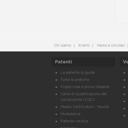
Chi siamo
Eventi
News e circolari
Patenti
Ve
La patente di guida
Tutte le pratiche
Foglio rosa e prove d’esame
Carta di Qualificazione del
Conducente (CQC)
Medici Certificatori - Novità
Modulistica
Patente nautica