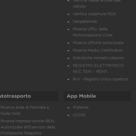
Verifica classe ambientale
veicolo
Verifica copertura RCA
Neopatentati
Ricerca Uffici della
Motorizzazione Civile
Ricerca officine autorizzate
Ricerca Medici Certificatori
Statistiche immatricolazioni
REGISTRO ELETTRONICO
NCC TAXI – RENT
RUI - Registro Unico Ispettori
utotrasporto
App Mobile
Ricerca Aree di Fermata e
iPatente
Nulla Osta
iCCISS
Ricerca Imprese Iscritte REN -
Autorizzate all'Esercizio della
Professione Trasporto