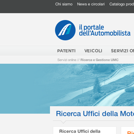
Chi siamo
News e circolari
Catalogo prod
PATENTI
VEICOLI
SERVIZI O
Servizi online
//
Ricerca e Gestione UMC
Ricerca Uffici della Mot
Ricerca Uffici della
Ri