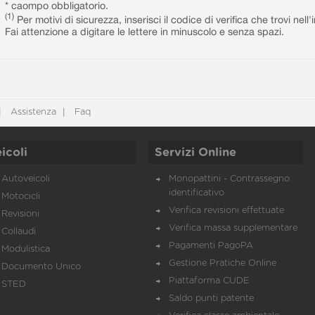
* caompo obbligatorio.
(1)
Per motivi di sicurezza, inserisci il codice di verifica che trovi nel
Fai attenzione a digitare le lettere in minuscolo e senza spazi.
Assistenza
Faq
icoli
Servizi Online
Autoveicoli
Monopattini - Contrassegno
identificativo
Motocicli
Verifica revisioni effettuate
Revisioni
Verifica massa supplementare
Collaudi
Pagamenti PagoPA
Modulistica
Gestione Pratiche Online
Documento Unico
Piattaforma CUDE
STED
Saldo punti patente