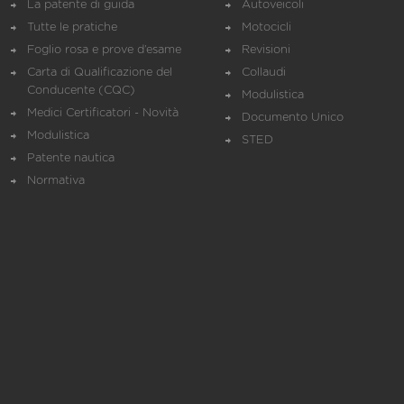
La patente di guida
Autoveicoli
Tutte le pratiche
Motocicli
Foglio rosa e prove d’esame
Revisioni
Carta di Qualificazione del
Collaudi
Conducente (CQC)
Modulistica
Medici Certificatori - Novità
Documento Unico
Modulistica
STED
Patente nautica
Normativa