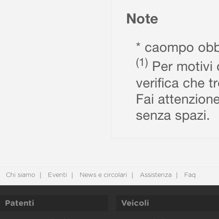
Note
* caompo obbl
(1)
Per motivi d
verifica che t
Fai attenzione
senza spazi.
Chi siamo
Eventi
News e circolari
Assistenza
Faq
Patenti
Veicoli