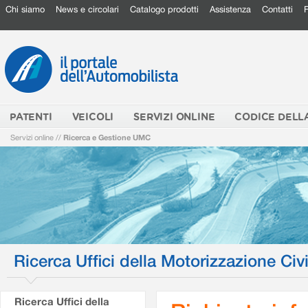
Chi siamo
News e circolari
Catalogo prodotti
Assistenza
Contatti
PATENTI
VEICOLI
SERVIZI ONLINE
CODICE DELL
Servizi online
//
Ricerca e Gestione UMC
Ricerca Uffici della Motorizzazione Civi
Ricerca Uffici della