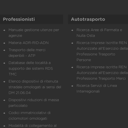
Professionisti
Autotrasporto
Manuale gestione utenze per
Ricerca Aree di Fermata e
agenzie
Nulla Osta
Materia ADR-RID-ADN
Ricerca Imprese Iscritte REN 
Autorizzate all'Esercizio della
Trasporto delle merci
Professione Trasporto
deperibili - ATP
Persone
Database delle località a
Ricerca Imprese iscritte REN 
supporto dei sistemi RDS
Autorizzate all'Esercizio della
TMC
Professione Trasporto Merci
Elenco dispositivi di ritenuta
Ricerca Servizi di Linea
stradale omologati ai sensi del
Interregionali
DM 21.06.04
Dispositivi riduzioni di massa
particolato
Codici immatricolativi di
ciclomotori omologati
Modalità di collegamento al