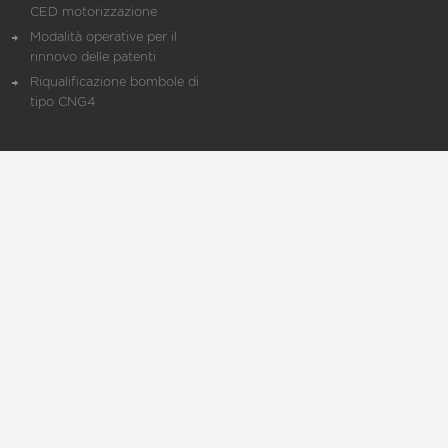
CED motorizzazione
Modalità operative per il
rinnovo delle patenti
Riqualificazione bombole di
tipo CNG4