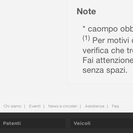
Note
* caompo obbl
(1)
Per motivi d
verifica che t
Fai attenzione
senza spazi.
Chi siamo
Eventi
News e circolari
Assistenza
Faq
Patenti
Veicoli