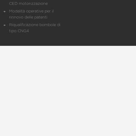
CED motorizzazione
Modalità operative per il
rinnovo delle patenti
Riqualificazione bombole di
tipo CNG4