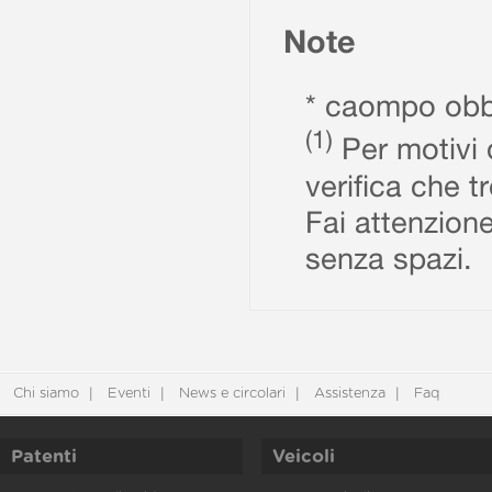
Note
* caompo obbl
(1)
Per motivi d
verifica che t
Fai attenzione
senza spazi.
Chi siamo
Eventi
News e circolari
Assistenza
Faq
Patenti
Veicoli