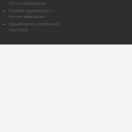
CED motorizzazione
Modalità operative per il
rinnovo delle patenti
Riqualificazione bombole di
tipo CNG4