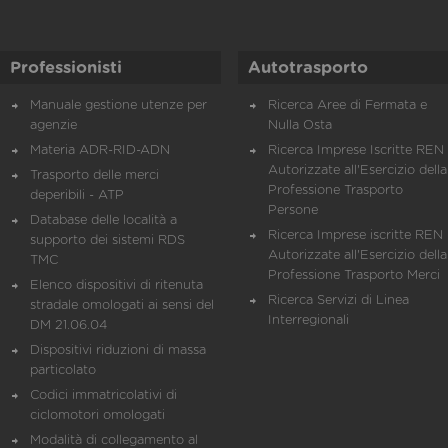
Professionisti
Autotrasporto
Manuale gestione utenze per
Ricerca Aree di Fermata e
agenzie
Nulla Osta
Materia ADR-RID-ADN
Ricerca Imprese Iscritte REN 
Autorizzate all'Esercizio della
Trasporto delle merci
Professione Trasporto
deperibili - ATP
Persone
Database delle località a
Ricerca Imprese iscritte REN 
supporto dei sistemi RDS
Autorizzate all'Esercizio della
TMC
Professione Trasporto Merci
Elenco dispositivi di ritenuta
Ricerca Servizi di Linea
stradale omologati ai sensi del
Interregionali
DM 21.06.04
Dispositivi riduzioni di massa
particolato
Codici immatricolativi di
ciclomotori omologati
Modalità di collegamento al