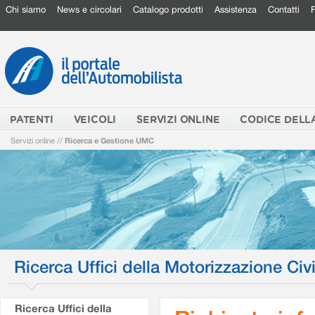
Chi siamo
News e circolari
Catalogo prodotti
Assistenza
Contatti
PATENTI
VEICOLI
SERVIZI ONLINE
CODICE DELL
Servizi online
//
Ricerca e Gestione UMC
Ricerca Uffici della Motorizzazione Civi
Ricerca Uffici della