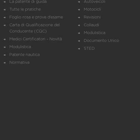
La patente di guida
Autoveicoli
Tutte le pratiche
Motocicli
Foglio rosa e prove d’esame
Revisioni
Carta di Qualificazione del
Collaudi
Conducente (CQC)
Modulistica
Medici Certificatori - Novità
Documento Unico
Modulistica
STED
Patente nautica
Normativa