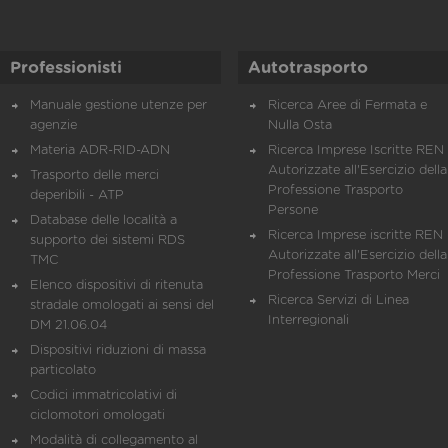
Professionisti
Autotrasporto
Manuale gestione utenze per
Ricerca Aree di Fermata e
agenzie
Nulla Osta
Materia ADR-RID-ADN
Ricerca Imprese Iscritte REN 
Autorizzate all'Esercizio della
Trasporto delle merci
Professione Trasporto
deperibili - ATP
Persone
Database delle località a
Ricerca Imprese iscritte REN 
supporto dei sistemi RDS
Autorizzate all'Esercizio della
TMC
Professione Trasporto Merci
Elenco dispositivi di ritenuta
Ricerca Servizi di Linea
stradale omologati ai sensi del
Interregionali
DM 21.06.04
Dispositivi riduzioni di massa
particolato
Codici immatricolativi di
ciclomotori omologati
Modalità di collegamento al