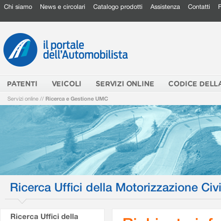
Chi siamo
News e circolari
Catalogo prodotti
Assistenza
Contatti
PATENTI
VEICOLI
SERVIZI ONLINE
CODICE DELL
Servizi online
//
Ricerca e Gestione UMC
Ricerca Uffici della Motorizzazione Civi
Ricerca Uffici della