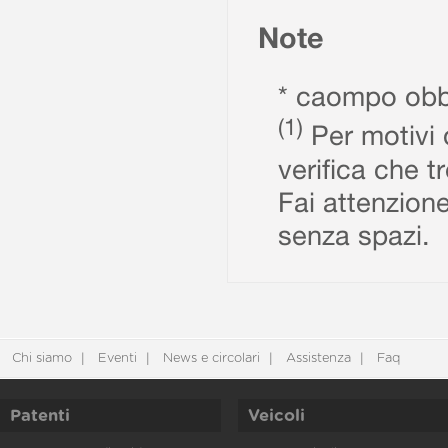
Note
* caompo obbl
(1)
Per motivi d
verifica che t
Fai attenzione
senza spazi.
Chi siamo
Eventi
News e circolari
Assistenza
Faq
Patenti
Veicoli