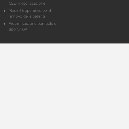
CED motorizzazione
Modalità operative per il
rinnovo delle patenti
Riqualificazione bombole di
tipo CNG4