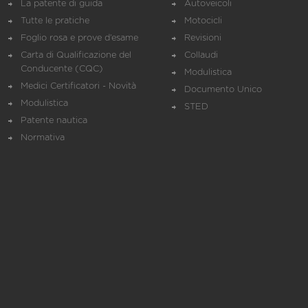
La patente di guida
Autoveicoli
Tutte le pratiche
Motocicli
Foglio rosa e prove d’esame
Revisioni
Carta di Qualificazione del
Collaudi
Conducente (CQC)
Modulistica
Medici Certificatori - Novità
Documento Unico
Modulistica
STED
Patente nautica
Normativa