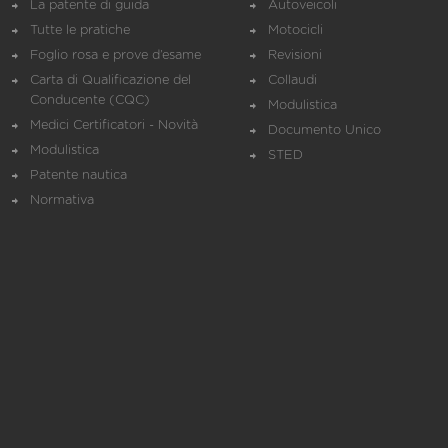
La patente di guida
Autoveicoli
Tutte le pratiche
Motocicli
Foglio rosa e prove d’esame
Revisioni
Carta di Qualificazione del
Collaudi
Conducente (CQC)
Modulistica
Medici Certificatori - Novità
Documento Unico
Modulistica
STED
Patente nautica
Normativa