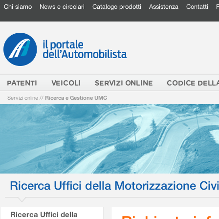
Chi siamo
News e circolari
Catalogo prodotti
Assistenza
Contatti
PATENTI
VEICOLI
SERVIZI ONLINE
CODICE DELL
Servizi online
//
Ricerca e Gestione UMC
Ricerca Uffici della Motorizzazione Civi
Ricerca Uffici della