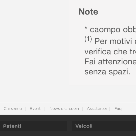
Note
* caompo obbl
(1)
Per motivi d
verifica che t
Fai attenzione
senza spazi.
Chi siamo
Eventi
News e circolari
Assistenza
Faq
Patenti
Veicoli