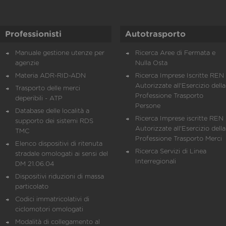
Professionisti
Autotrasporto
Manuale gestione utenze per
Ricerca Aree di Fermata e
agenzie
Nulla Osta
Materia ADR-RID-ADN
Ricerca Imprese Iscritte REN 
Autorizzate all'Esercizio della
Trasporto delle merci
Professione Trasporto
deperibili - ATP
Persone
Database delle località a
Ricerca Imprese iscritte REN 
supporto dei sistemi RDS
Autorizzate all'Esercizio della
TMC
Professione Trasporto Merci
Elenco dispositivi di ritenuta
Ricerca Servizi di Linea
stradale omologati ai sensi del
Interregionali
DM 21.06.04
Dispositivi riduzioni di massa
particolato
Codici immatricolativi di
ciclomotori omologati
Modalità di collegamento al