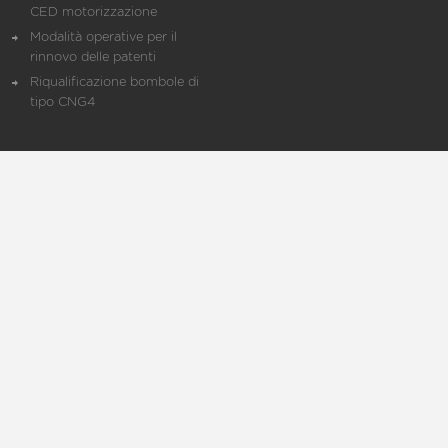
CED motorizzazione
Modalità operative per il
rinnovo delle patenti
Riqualificazione bombole di
tipo CNG4