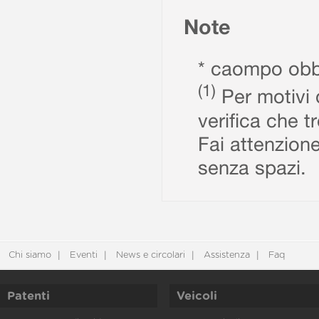
Note
* caompo obbl
(1)
Per motivi d
verifica che t
Fai attenzione
senza spazi.
Chi siamo
Eventi
News e circolari
Assistenza
Faq
Patenti
Veicoli