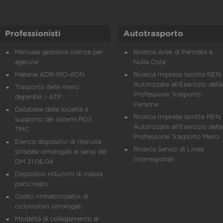
Professionisti
Autotrasporto
Manuale gestione utenze per
Ricerca Aree di Fermata e
agenzie
Nulla Osta
Materia ADR-RID-ADN
Ricerca Imprese Iscritte REN 
Autorizzate all'Esercizio della
Trasporto delle merci
Professione Trasporto
deperibili - ATP
Persone
Database delle località a
Ricerca Imprese iscritte REN 
supporto dei sistemi RDS
Autorizzate all'Esercizio della
TMC
Professione Trasporto Merci
Elenco dispositivi di ritenuta
Ricerca Servizi di Linea
stradale omologati ai sensi del
Interregionali
DM 21.06.04
Dispositivi riduzioni di massa
particolato
Codici immatricolativi di
ciclomotori omologati
Modalità di collegamento al