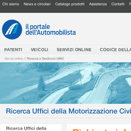
Chi siamo
News e circolari
Catalogo prodotti
Assistenza
Contatti
PATENTI
VEICOLI
SERVIZI ONLINE
CODICE DELL
Servizi online
//
Ricerca e Gestione UMC
Ricerca Uffici della Motorizzazione Civi
Ricerca Uffici della