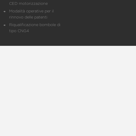
CED motorizzazione
Modalità operative per il
rinnovo delle patenti
Riqualificazione bombole di
tipo CNG4