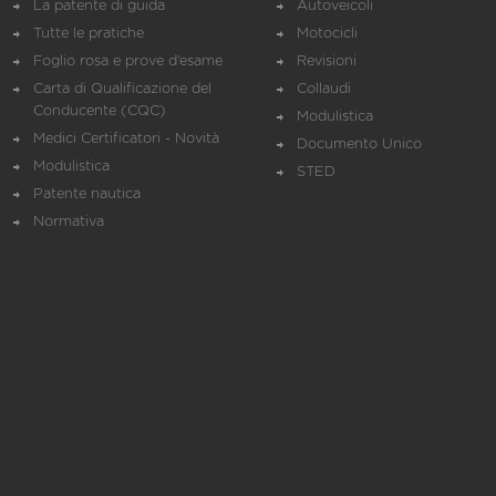
La patente di guida
Autoveicoli
Tutte le pratiche
Motocicli
Foglio rosa e prove d’esame
Revisioni
Carta di Qualificazione del
Collaudi
Conducente (CQC)
Modulistica
Medici Certificatori - Novità
Documento Unico
Modulistica
STED
Patente nautica
Normativa