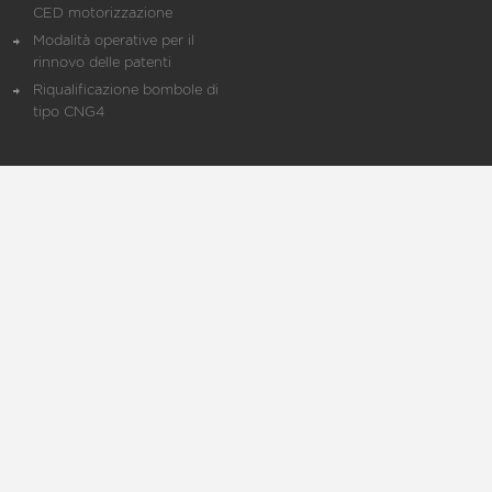
CED motorizzazione
Modalità operative per il
rinnovo delle patenti
Riqualificazione bombole di
tipo CNG4