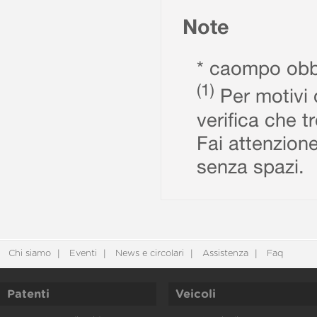
Note
* caompo obbl
(1)
Per motivi d
verifica che t
Fai attenzione
senza spazi.
Chi siamo
Eventi
News e circolari
Assistenza
Faq
Patenti
Veicoli