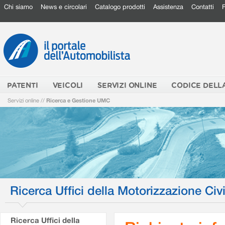
Chi siamo
News e circolari
Catalogo prodotti
Assistenza
Contatti
PATENTI
VEICOLI
SERVIZI ONLINE
CODICE DELL
Servizi online
//
Ricerca e Gestione UMC
Ricerca Uffici della Motorizzazione Civi
Ricerca Uffici della