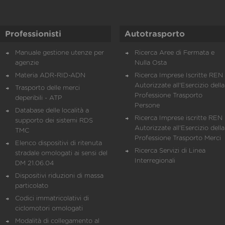
Professionisti
Autotrasporto
Manuale gestione utenze per
Ricerca Aree di Fermata e
agenzie
Nulla Osta
Materia ADR-RID-ADN
Ricerca Imprese Iscritte REN 
Autorizzate all'Esercizio della
Trasporto delle merci
Professione Trasporto
deperibili - ATP
Persone
Database delle località a
Ricerca Imprese iscritte REN 
supporto dei sistemi RDS
Autorizzate all'Esercizio della
TMC
Professione Trasporto Merci
Elenco dispositivi di ritenuta
Ricerca Servizi di Linea
stradale omologati ai sensi del
Interregionali
DM 21.06.04
Dispositivi riduzioni di massa
particolato
Codici immatricolativi di
ciclomotori omologati
Modalità di collegamento al