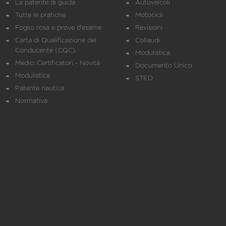
La patente di guida
Autoveicoli
Tutte le pratiche
Motocicli
Foglio rosa e prove d’esame
Revisioni
Carta di Qualificazione del
Collaudi
Conducente (CQC)
Modulistica
Medici Certificatori - Novità
Documento Unico
Modulistica
STED
Patente nautica
Normativa