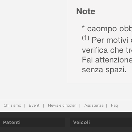
Note
* caompo obbl
(1)
Per motivi d
verifica che t
Fai attenzione
senza spazi.
Chi siamo
Eventi
News e circolari
Assistenza
Faq
Patenti
Veicoli