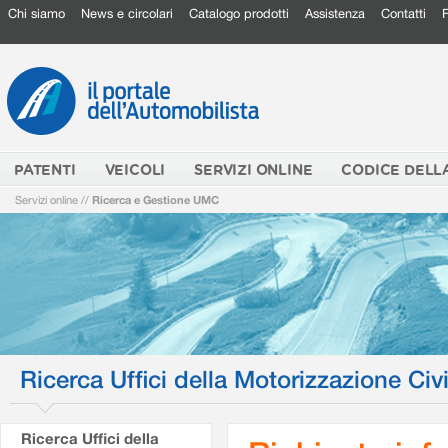
Chi siamo
News e circolari
Catalogo prodotti
Assistenza
Contatti
PATENTI
VEICOLI
SERVIZI ONLINE
CODICE DELL
Servizi online
//
Ricerca e Gestione UMC
Ricerca Uffici della Motorizzazione Civi
Ricerca Uffici della