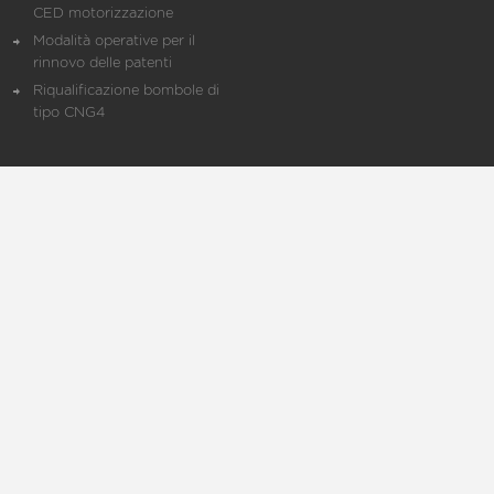
CED motorizzazione
Modalità operative per il
rinnovo delle patenti
Riqualificazione bombole di
tipo CNG4