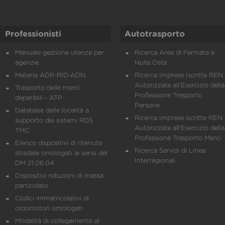
Professionisti
Autotrasporto
Manuale gestione utenze per
Ricerca Aree di Fermata e
agenzie
Nulla Osta
Materia ADR-RID-ADN
Ricerca Imprese Iscritte REN 
Autorizzate all'Esercizio della
Trasporto delle merci
Professione Trasporto
deperibili - ATP
Persone
Database delle località a
Ricerca Imprese iscritte REN 
supporto dei sistemi RDS
Autorizzate all'Esercizio della
TMC
Professione Trasporto Merci
Elenco dispositivi di ritenuta
Ricerca Servizi di Linea
stradale omologati ai sensi del
Interregionali
DM 21.06.04
Dispositivi riduzioni di massa
particolato
Codici immatricolativi di
ciclomotori omologati
Modalità di collegamento al