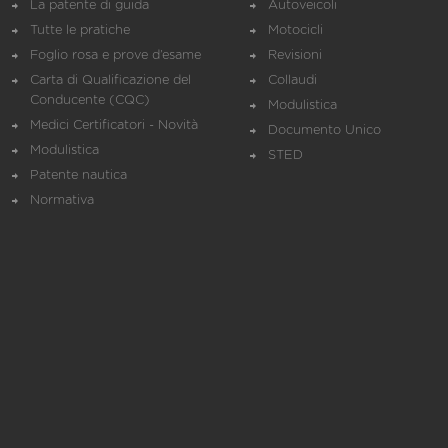
La patente di guida
Autoveicoli
Tutte le pratiche
Motocicli
Foglio rosa e prove d’esame
Revisioni
Carta di Qualificazione del
Collaudi
Conducente (CQC)
Modulistica
Medici Certificatori - Novità
Documento Unico
Modulistica
STED
Patente nautica
Normativa