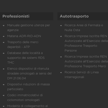
Professionisti
Autotrasporto
Manuale gestione utenze per
Ricerca Aree di Fermata e
agenzie
Nulla Osta
Materia ADR-RID-ADN
Ricerca Imprese Iscritte REN 
Autorizzate all'Esercizio della
Trasporto delle merci
Professione Trasporto
deperibili - ATP
Persone
Database delle località a
Ricerca Imprese iscritte REN 
supporto dei sistemi RDS
Autorizzate all'Esercizio della
TMC
Professione Trasporto Merci
Elenco dispositivi di ritenuta
Ricerca Servizi di Linea
stradale omologati ai sensi del
Interregionali
DM 21.06.04
Dispositivi riduzioni di massa
particolato
Codici immatricolativi di
ciclomotori omologati
Modalità di collegamento al