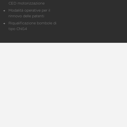
CED motorizzazione
Modalità operative per il
rinnovo delle patenti
Riqualificazione bombole di
tipo CNG4