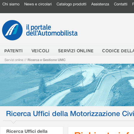
Chi siamo
News e circolari
Catalogo prodotti
Assistenza
Contatti
PATENTI
VEICOLI
SERVIZI ONLINE
CODICE DELL
Servizi online
//
Ricerca e Gestione UMC
Ricerca Uffici della Motorizzazione Civi
Ricerca Uffici della