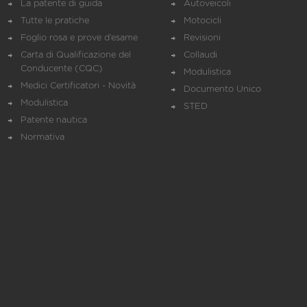
La patente di guida
Autoveicoli
Tutte le pratiche
Motocicli
Foglio rosa e prove d’esame
Revisioni
Carta di Qualificazione del
Collaudi
Conducente (CQC)
Modulistica
Medici Certificatori - Novità
Documento Unico
Modulistica
STED
Patente nautica
Normativa