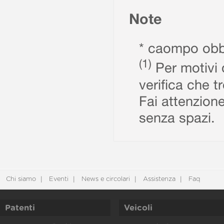
Note
* caompo obbl
(1)
Per motivi d
verifica che t
Fai attenzione
senza spazi.
Chi siamo
Eventi
News e circolari
Assistenza
Faq
Patenti
Veicoli