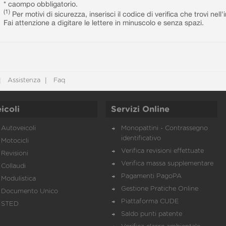
* caompo obbligatorio.
(1)
Per motivi di sicurezza, inserisci il codice di verifica che trovi nel
Fai attenzione a digitare le lettere in minuscolo e senza spazi.
Assistenza
Faq
icoli
Servizi Online
Autoveicoli
Monopattini - Contrassegno
identificativo
Motocicli
Verifica revisioni effettuate
Revisioni
Verifica massa supplementare
Collaudi
Pagamenti PagoPA
Modulistica
Gestione Pratiche Online
Documento Unico
Piattaforma CUDE
STED
Saldo punti patente