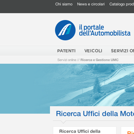
Chi siamo
News e circolari
Catalogo prod
PATENTI
VEICOLI
SERVIZI O
Servizi online
//
Ricerca e Gestione UMC
Ricerca Uffici della Mot
Ricerca Uffici della
Ri