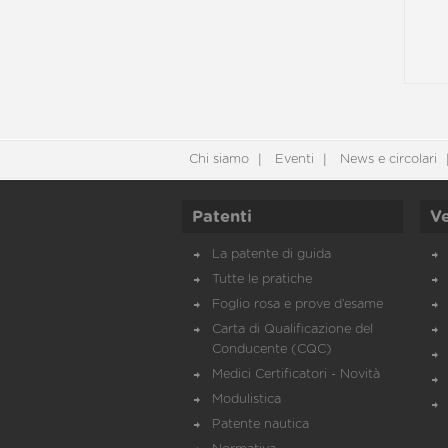
Chi siamo
Eventi
News e circolari
Patenti
Ve
La patente di guida
Tutte le pratiche
Foglio rosa e prove d’esame
Carta di Qualificazione del
Conducente (CQC)
Medici Certificatori - Novità
Modulistica
Patente nautica