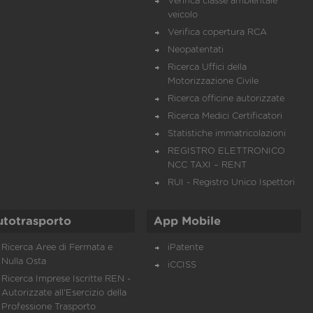
Verifica classe ambientale
veicolo
Verifica copertura RCA
Neopatentati
Ricerca Uffici della
Motorizzazione Civile
Ricerca officine autorizzate
Ricerca Medici Certificatori
Statistiche immatricolazioni
REGISTRO ELETTRONICO
NCC TAXI – RENT
RUI - Registro Unico Ispettori
utotrasporto
App Mobile
Ricerca Aree di Fermata e
iPatente
Nulla Osta
iCCISS
Ricerca Imprese Iscritte REN -
Autorizzate all'Esercizio della
Professione Trasporto