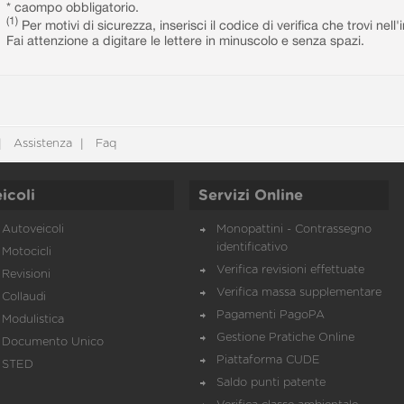
* caompo obbligatorio.
(1)
Per motivi di sicurezza, inserisci il codice di verifica che trovi nel
Fai attenzione a digitare le lettere in minuscolo e senza spazi.
Assistenza
Faq
icoli
Servizi Online
Autoveicoli
Monopattini - Contrassegno
identificativo
Motocicli
Verifica revisioni effettuate
Revisioni
Verifica massa supplementare
Collaudi
Pagamenti PagoPA
Modulistica
Gestione Pratiche Online
Documento Unico
Piattaforma CUDE
STED
Saldo punti patente