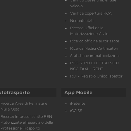
Verifica classe ambientale
veicolo
Verifica copertura RCA
Neopatentati
Ricerca Uffici della
Motorizzazione Civile
Ricerca officine autorizzate
Ricerca Medici Certificatori
Statistiche immatricolazioni
REGISTRO ELETTRONICO
NCC TAXI – RENT
RUI - Registro Unico Ispettori
utotrasporto
App Mobile
Ricerca Aree di Fermata e
iPatente
Nulla Osta
iCCISS
Ricerca Imprese Iscritte REN -
Autorizzate all'Esercizio della
Professione Trasporto