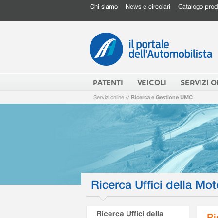
Chi siamo
News e circolari
Catalogo prod
PATENTI
VEICOLI
SERVIZI O
Servizi online
//
Ricerca e Gestione UMC
Ricerca Uffici della Mot
Ricerca Uffici della
Ri