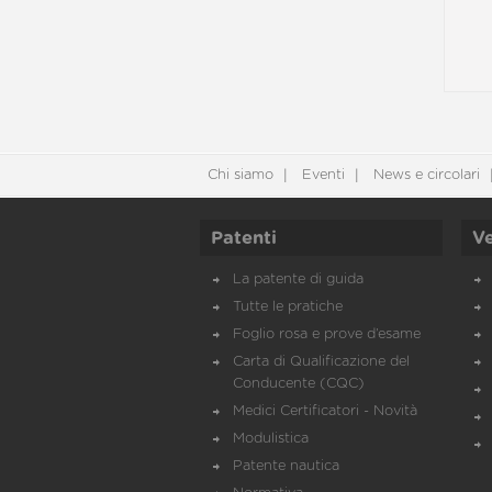
Chi siamo
Eventi
News e circolari
Patenti
Ve
La patente di guida
Tutte le pratiche
Foglio rosa e prove d’esame
Carta di Qualificazione del
Conducente (CQC)
Medici Certificatori - Novità
Modulistica
Patente nautica