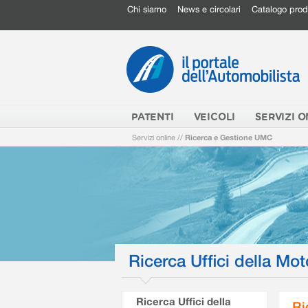
Chi siamo
News e circolari
Catalogo prod
PATENTI
VEICOLI
SERVIZI O
Servizi online
//
Ricerca e Gestione UMC
Ricerca Uffici della Mot
Ricerca Uffici della
Ri