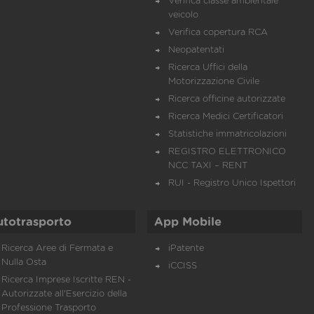
Verifica classe ambientale
veicolo
Verifica copertura RCA
Neopatentati
Ricerca Uffici della
Motorizzazione Civile
Ricerca officine autorizzate
Ricerca Medici Certificatori
Statistiche immatricolazioni
REGISTRO ELETTRONICO
NCC TAXI – RENT
RUI - Registro Unico Ispettori
utotrasporto
App Mobile
Ricerca Aree di Fermata e
iPatente
Nulla Osta
iCCISS
Ricerca Imprese Iscritte REN -
Autorizzate all'Esercizio della
Professione Trasporto