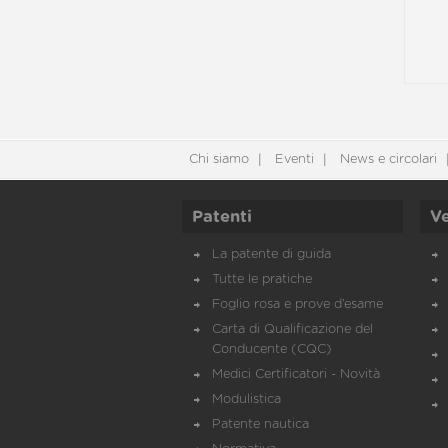
Chi siamo
Eventi
News e circolari
Patenti
Ve
La patente di guida
Tutte le pratiche
Foglio rosa e prove d’esame
Carta di Qualificazione del
Conducente (CQC)
Medici Certificatori - Novità
Modulistica
Patente nautica