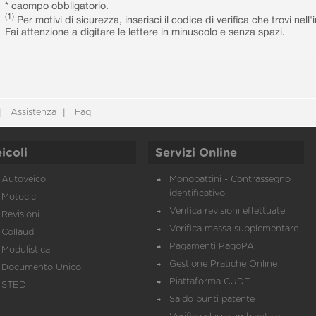
* caompo obbligatorio.
(1)
Per motivi di sicurezza, inserisci il codice di verifica che trovi nel
Fai attenzione a digitare le lettere in minuscolo e senza spazi.
Assistenza
Faq
icoli
Servizi Online
Autoveicoli
Monopattini - Contrassegno
identificativo
Motocicli
Verifica revisioni effettuate
Revisioni
Verifica massa supplementare
Collaudi
Pagamenti PagoPA
Modulistica
Gestione Pratiche Online
Documento Unico
Piattaforma CUDE
STED
Saldo punti patente