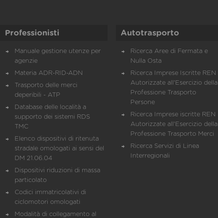
Professionisti
Autotrasporto
Manuale gestione utenze per
Ricerca Aree di Fermata e
agenzie
Nulla Osta
Materia ADR-RID-ADN
Ricerca Imprese Iscritte REN 
Autorizzate all'Esercizio della
Trasporto delle merci
Professione Trasporto
deperibili - ATP
Persone
Database delle località a
Ricerca Imprese iscritte REN 
supporto dei sistemi RDS
Autorizzate all'Esercizio della
TMC
Professione Trasporto Merci
Elenco dispositivi di ritenuta
Ricerca Servizi di Linea
stradale omologati ai sensi del
Interregionali
DM 21.06.04
Dispositivi riduzioni di massa
particolato
Codici immatricolativi di
ciclomotori omologati
Modalità di collegamento al