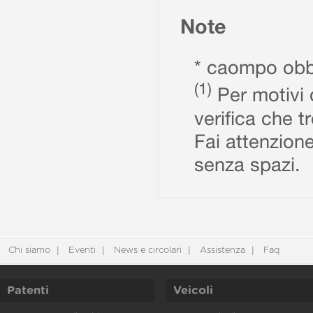
Note
* caompo obbl
(1)
Per motivi d
verifica che t
Fai attenzione
senza spazi.
Chi siamo
Eventi
News e circolari
Assistenza
Faq
Patenti
Veicoli