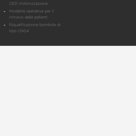
CED motorizzazione
Modalità operative per il
rinnovo delle patenti
Riqualificazione bombole di
tipo CNG4