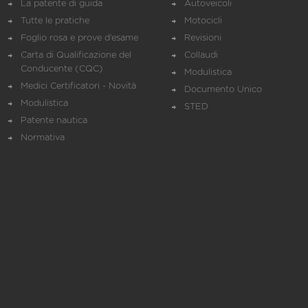
La patente di guida
Autoveicoli
Tutte le pratiche
Motocicli
Foglio rosa e prove d’esame
Revisioni
Carta di Qualificazione del
Collaudi
Conducente (CQC)
Modulistica
Medici Certificatori - Novità
Documento Unico
Modulistica
STED
Patente nautica
Normativa