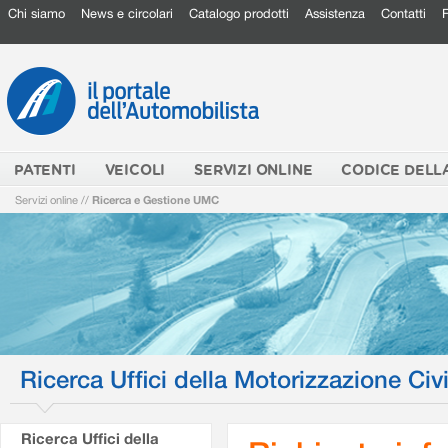
Chi siamo
News e circolari
Catalogo prodotti
Assistenza
Contatti
PATENTI
VEICOLI
SERVIZI ONLINE
CODICE DELL
Servizi online
//
Ricerca e Gestione UMC
Ricerca Uffici della Motorizzazione Civi
Ricerca Uffici della