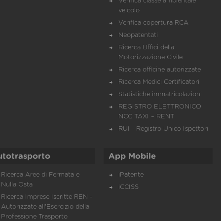
Verifica classe ambientale
veicolo
Verifica copertura RCA
Neopatentati
Ricerca Uffici della
Motorizzazione Civile
Ricerca officine autorizzate
Ricerca Medici Certificatori
Statistiche immatricolazioni
REGISTRO ELETTRONICO
NCC TAXI – RENT
RUI - Registro Unico Ispettori
utotrasporto
App Mobile
Ricerca Aree di Fermata e
iPatente
Nulla Osta
iCCISS
Ricerca Imprese Iscritte REN -
Autorizzate all'Esercizio della
Professione Trasporto