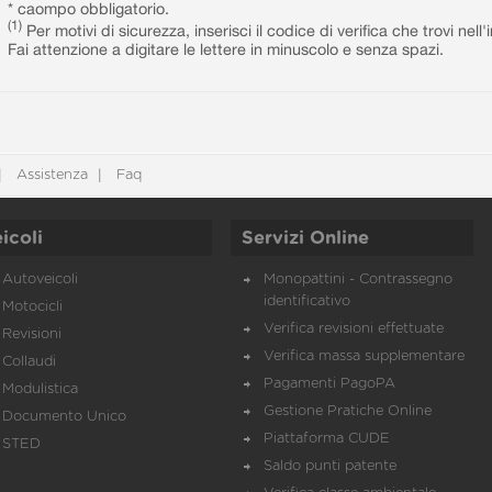
* caompo obbligatorio.
(1)
Per motivi di sicurezza, inserisci il codice di verifica che trovi nel
Fai attenzione a digitare le lettere in minuscolo e senza spazi.
Assistenza
Faq
icoli
Servizi Online
Autoveicoli
Monopattini - Contrassegno
identificativo
Motocicli
Verifica revisioni effettuate
Revisioni
Verifica massa supplementare
Collaudi
Pagamenti PagoPA
Modulistica
Gestione Pratiche Online
Documento Unico
Piattaforma CUDE
STED
Saldo punti patente