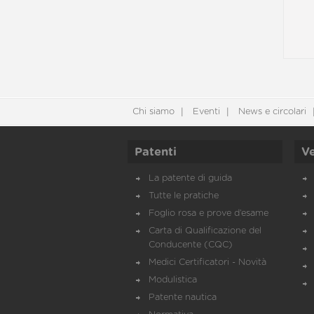
Chi siamo
Eventi
News e circolari
Patenti
Ve
La patente di guida
Tutte le pratiche
Foglio rosa e prove d’esame
Carta di Qualificazione del
Conducente (CQC)
Medici Certificatori - Novità
Modulistica
Patente nautica