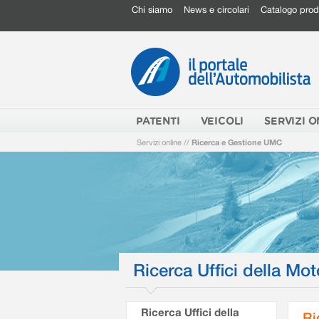
Chi siamo
News e circolari
Catalogo prod
PATENTI
VEICOLI
SERVIZI O
Servizi online
//
Ricerca e Gestione UMC
Ricerca Uffici della Mot
Ricerca Uffici della
Ri