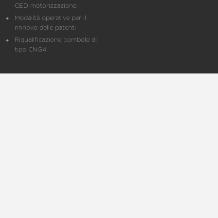
CED motorizzazione
Modalità operative per il
rinnovo delle patenti
Riqualificazione bombole di
tipo CNG4