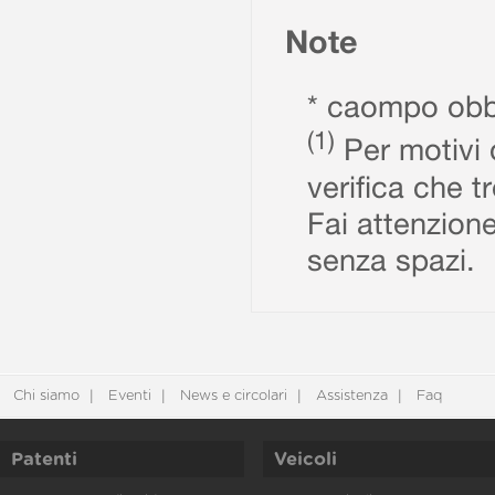
Note
* caompo obbl
(1)
Per motivi d
verifica che t
Fai attenzione
senza spazi.
Chi siamo
Eventi
News e circolari
Assistenza
Faq
Patenti
Veicoli