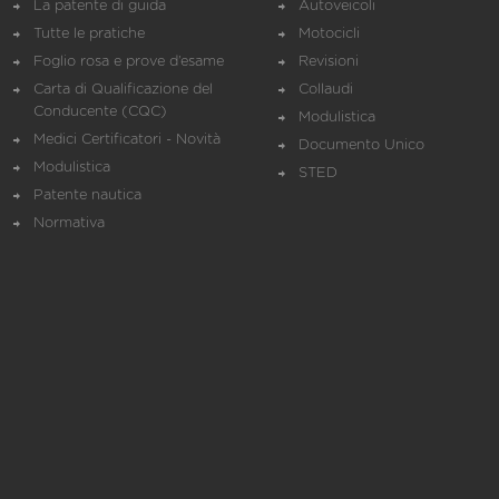
La patente di guida
Autoveicoli
Tutte le pratiche
Motocicli
Foglio rosa e prove d’esame
Revisioni
Carta di Qualificazione del
Collaudi
Conducente (CQC)
Modulistica
Medici Certificatori - Novità
Documento Unico
Modulistica
STED
Patente nautica
Normativa