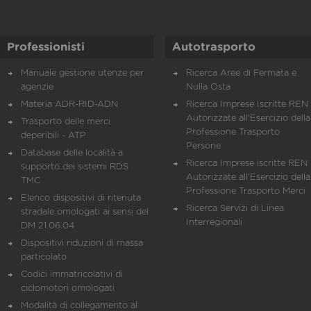
Professionisti
Autotrasporto
Manuale gestione utenze per
Ricerca Aree di Fermata e
agenzie
Nulla Osta
Materia ADR-RID-ADN
Ricerca Imprese Iscritte REN 
Autorizzate all'Esercizio della
Trasporto delle merci
Professione Trasporto
deperibili - ATP
Persone
Database delle località a
Ricerca Imprese iscritte REN 
supporto dei sistemi RDS
Autorizzate all'Esercizio della
TMC
Professione Trasporto Merci
Elenco dispositivi di ritenuta
Ricerca Servizi di Linea
stradale omologati ai sensi del
Interregionali
DM 21.06.04
Dispositivi riduzioni di massa
particolato
Codici immatricolativi di
ciclomotori omologati
Modalità di collegamento al