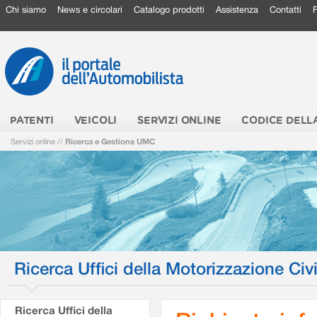
Chi siamo
News e circolari
Catalogo prodotti
Assistenza
Contatti
PATENTI
VEICOLI
SERVIZI ONLINE
CODICE DELL
Servizi online
//
Ricerca e Gestione UMC
Ricerca Uffici della Motorizzazione Civi
Ricerca Uffici della