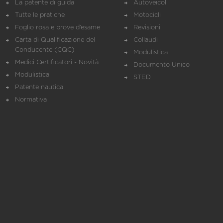
La patente di guida
Autoveicoli
Tutte le pratiche
Motocicli
Foglio rosa e prove d’esame
Revisioni
Carta di Qualificazione del
Collaudi
Conducente (CQC)
Modulistica
Medici Certificatori - Novità
Documento Unico
Modulistica
STED
Patente nautica
Normativa