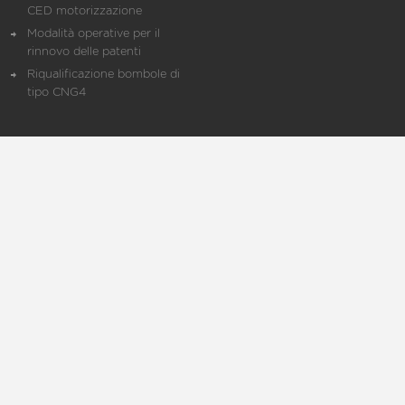
CED motorizzazione
Modalità operative per il
rinnovo delle patenti
Riqualificazione bombole di
tipo CNG4