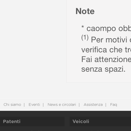
Note
* caompo obbl
(1)
Per motivi d
verifica che t
Fai attenzione
senza spazi.
Chi siamo
Eventi
News e circolari
Assistenza
Faq
Patenti
Veicoli