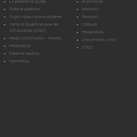
La patente di guida
Autoveicoli
Tutte le pratiche
Motocicli
Foglio rosa e prove d’esame
Revisioni
Carta di Qualificazione del
Collaudi
Conducente (CQC)
Modulistica
Medici Certificatori - Novità
Documento Unico
Modulistica
STED
Patente nautica
Normativa