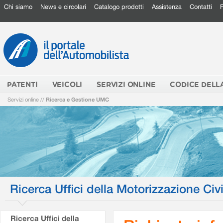
Chi siamo
News e circolari
Catalogo prodotti
Assistenza
Contatti
PATENTI
VEICOLI
SERVIZI ONLINE
CODICE DELL
Servizi online
//
Ricerca e Gestione UMC
Ricerca Uffici della Motorizzazione Civi
Ricerca Uffici della