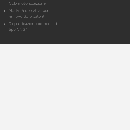
CED motorizzazione
Modalità operative per il
rinnovo delle patenti
Riqualificazione bombole di
tipo CNG4