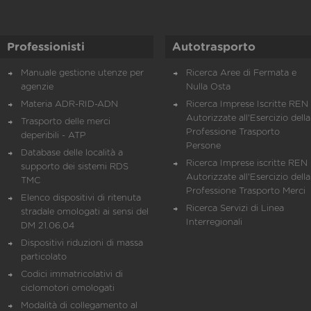
Professionisti
Autotrasporto
Manuale gestione utenze per
Ricerca Aree di Fermata e
agenzie
Nulla Osta
Materia ADR-RID-ADN
Ricerca Imprese Iscritte REN 
Autorizzate all'Esercizio della
Trasporto delle merci
Professione Trasporto
deperibili - ATP
Persone
Database delle località a
Ricerca Imprese iscritte REN 
supporto dei sistemi RDS
Autorizzate all'Esercizio della
TMC
Professione Trasporto Merci
Elenco dispositivi di ritenuta
Ricerca Servizi di Linea
stradale omologati ai sensi del
Interregionali
DM 21.06.04
Dispositivi riduzioni di massa
particolato
Codici immatricolativi di
ciclomotori omologati
Modalità di collegamento al