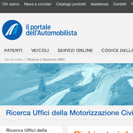
Chi siamo
News e circolari
Catalogo prodotti
Assistenza
Contatti
PATENTI
VEICOLI
SERVIZI ONLINE
CODICE DELL
Servizi online
//
Ricerca e Gestione UMC
Ricerca Uffici della Motorizzazione Civi
Ricerca Uffici della