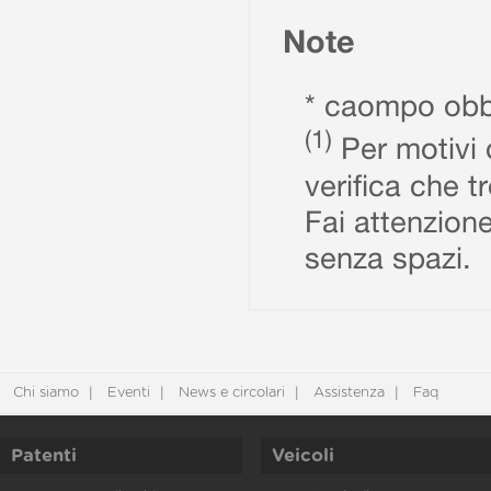
Note
* caompo obbl
(1)
Per motivi d
verifica che t
Fai attenzione
senza spazi.
Chi siamo
Eventi
News e circolari
Assistenza
Faq
Patenti
Veicoli