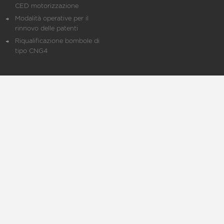
CED motorizzazione
Modalità operative per il
rinnovo delle patenti
Riqualificazione bombole di
tipo CNG4