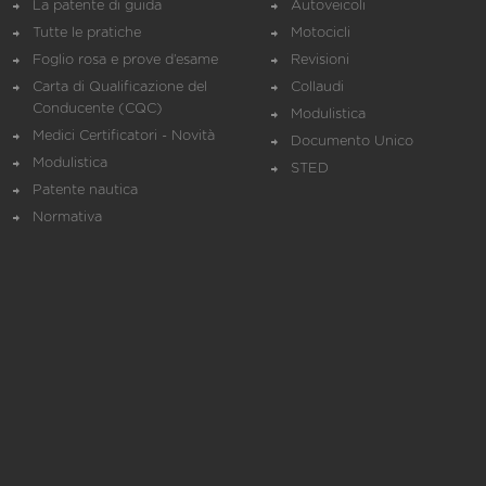
La patente di guida
Autoveicoli
Tutte le pratiche
Motocicli
Foglio rosa e prove d’esame
Revisioni
Carta di Qualificazione del
Collaudi
Conducente (CQC)
Modulistica
Medici Certificatori - Novità
Documento Unico
Modulistica
STED
Patente nautica
Normativa