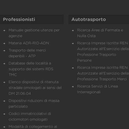
Professionisti
Autotrasporto
Manuale gestione utenze per
Ricerca Aree di Fermata e
agenzie
Nulla Osta
Materia ADR-RID-ADN
Ricerca Imprese Iscritte REN 
Autorizzate all'Esercizio della
Trasporto delle merci
Professione Trasporto
deperibili - ATP
Persone
Database delle località a
Ricerca Imprese iscritte REN 
supporto dei sistemi RDS
Autorizzate all'Esercizio della
TMC
Professione Trasporto Merci
Elenco dispositivi di ritenuta
Ricerca Servizi di Linea
stradale omologati ai sensi del
Interregionali
DM 21.06.04
Dispositivi riduzioni di massa
particolato
Codici immatricolativi di
ciclomotori omologati
Modalità di collegamento al