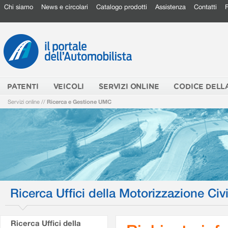
Chi siamo
News e circolari
Catalogo prodotti
Assistenza
Contatti
PATENTI
VEICOLI
SERVIZI ONLINE
CODICE DELL
Servizi online
//
Ricerca e Gestione UMC
Ricerca Uffici della Motorizzazione Civi
Ricerca Uffici della