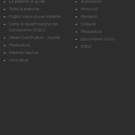
La patente di guida
Autoveicoli
Tutte le pratiche
Motocicli
Foglio rosa e prove d’esame
Revisioni
Carta di Qualificazione del
Collaudi
Conducente (CQC)
Modulistica
Medici Certificatori - Novità
Documento Unico
Modulistica
STED
Patente nautica
Normativa