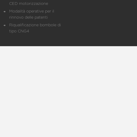
CED motorizzazione
Modalità operative per il
rinnovo delle patenti
Riqualificazione bombole di
tipo CNG4