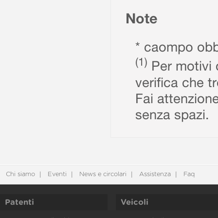
Note
* caompo obbl
(1)
Per motivi d
verifica che t
Fai attenzione
senza spazi.
Chi siamo
Eventi
News e circolari
Assistenza
Faq
Patenti
Veicoli