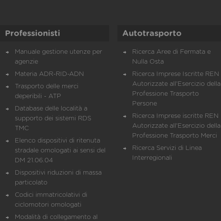
Professionisti
Autotrasporto
Manuale gestione utenze per
Ricerca Aree di Fermata e
agenzie
Nulla Osta
Materia ADR-RID-ADN
Ricerca Imprese Iscritte REN 
Autorizzate all'Esercizio della
Trasporto delle merci
Professione Trasporto
deperibili - ATP
Persone
Database delle località a
Ricerca Imprese iscritte REN 
supporto dei sistemi RDS
Autorizzate all'Esercizio della
TMC
Professione Trasporto Merci
Elenco dispositivi di ritenuta
Ricerca Servizi di Linea
stradale omologati ai sensi del
Interregionali
DM 21.06.04
Dispositivi riduzioni di massa
particolato
Codici immatricolativi di
ciclomotori omologati
Modalità di collegamento al