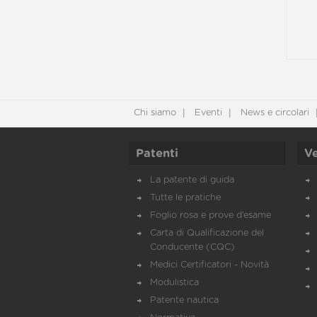
Chi siamo
Eventi
News e circolari
Patenti
Ve
La patente di guida
Tutte le pratiche
Foglio rosa e prove d’esame
Carta di Qualificazione del
Conducente (CQC)
Medici Certificatori - Novità
Modulistica
Patente nautica