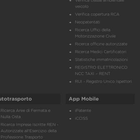
Verifica classe ambientale
veicolo
Verifica copertura RCA
Neopatentati
Ricerca Uffici della
Motorizzazione Civile
Ricerca officine autorizzate
Ricerca Medici Certificatori
Statistiche immatricolazioni
REGISTRO ELETTRONICO
NCC TAXI – RENT
RUI - Registro Unico Ispettori
utotrasporto
App Mobile
Ricerca Aree di Fermata e
iPatente
Nulla Osta
iCCISS
Ricerca Imprese Iscritte REN -
Autorizzate all'Esercizio della
Professione Trasporto