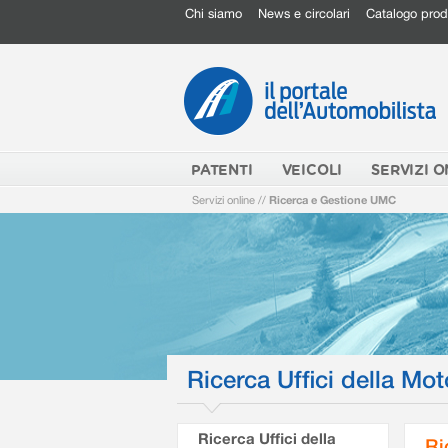
Chi siamo
News e circolari
Catalogo prod
PATENTI
VEICOLI
SERVIZI O
Servizi online
//
Ricerca e Gestione UMC
Ricerca Uffici della Mot
Ricerca Uffici della
Ri