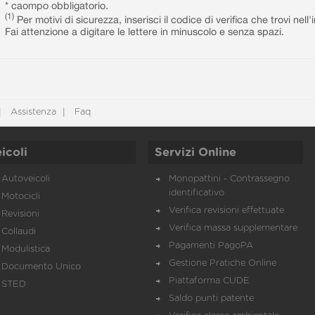
* caompo obbligatorio.
(1)
Per motivi di sicurezza, inserisci il codice di verifica che trovi nel
Fai attenzione a digitare le lettere in minuscolo e senza spazi.
Assistenza
Faq
icoli
Servizi Online
Autoveicoli
Monopattini - Contrassegno
identificativo
Motocicli
Verifica revisioni effettuate
Revisioni
Verifica massa supplementare
Collaudi
Pagamenti PagoPA
Modulistica
Gestione Pratiche Online
Documento Unico
Piattaforma CUDE
STED
Saldo punti patente