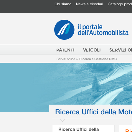
Chi siamo
News e circolari
Catalogo prod
PATENTI
VEICOLI
SERVIZI O
Servizi online
//
Ricerca e Gestione UMC
Ricerca Uffici della Mot
Ricerca Uffici della
Ri