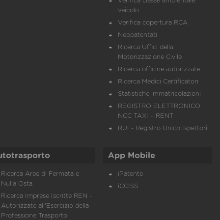
Verifica classe ambientale
veicolo
Verifica copertura RCA
Neopatentati
Ricerca Uffici della
Motorizzazione Civile
Ricerca officine autorizzate
Ricerca Medici Certificatori
Statistiche immatricolazioni
REGISTRO ELETTRONICO
NCC TAXI – RENT
RUI - Registro Unico Ispettori
utotrasporto
App Mobile
Ricerca Aree di Fermata e
iPatente
Nulla Osta
iCCISS
Ricerca Imprese Iscritte REN -
Autorizzate all'Esercizio della
Professione Trasporto