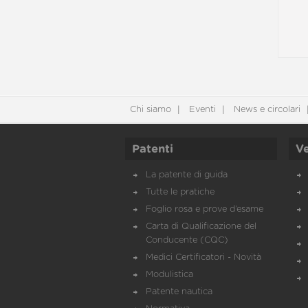
Chi siamo
Eventi
News e circolari
Patenti
Ve
La patente di guida
Tutte le pratiche
Foglio rosa e prove d’esame
Carta di Qualificazione del
Conducente (CQC)
Medici Certificatori - Novità
Modulistica
Patente nautica