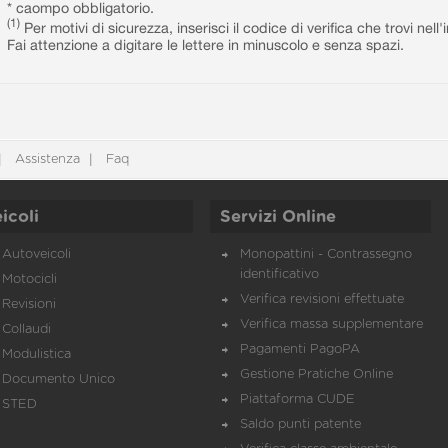
* caompo obbligatorio.
(1)
Per motivi di sicurezza, inserisci il codice di verifica che trovi nel
Fai attenzione a digitare le lettere in minuscolo e senza spazi.
Assistenza
Faq
icoli
Servizi Online
Autoveicoli
Monopattini - Contrassegno
identificativo
Motocicli
Verifica revisioni effettuate
Revisioni
Verifica massa supplementare
Collaudi
Pagamenti PagoPA
Modulistica
Gestione Pratiche Online
Documento Unico
Piattaforma CUDE
STED
Saldo punti patente