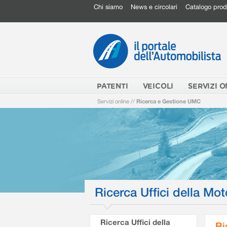
Chi siamo
News e circolari
Catalogo prod
PATENTI
VEICOLI
SERVIZI O
Servizi online
//
Ricerca e Gestione UMC
Ricerca Uffici della Mot
Ricerca Uffici della
Ri