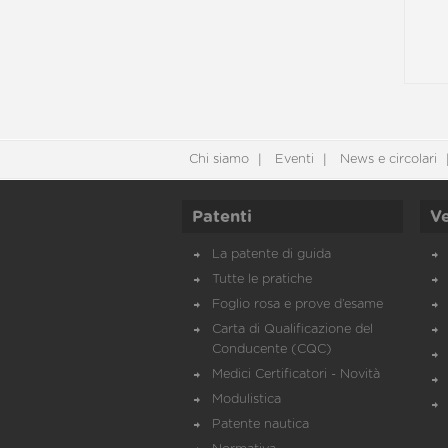
Chi siamo
Eventi
News e circolari
Patenti
Ve
La patente di guida
Tutte le pratiche
Foglio rosa e prove d’esame
Carta di Qualificazione del
Conducente (CQC)
Medici Certificatori - Novità
Modulistica
Patente nautica