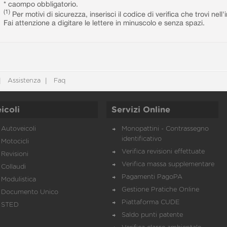
* caompo obbligatorio.
(1)
Per motivi di sicurezza, inserisci il codice di verifica che trovi nel
Fai attenzione a digitare le lettere in minuscolo e senza spazi.
Assistenza
Faq
icoli
Servizi Online
Autoveicoli
Monopattini - Contrassegno
identificativo
Motocicli
Verifica revisioni effettuate
Revisioni
Verifica massa supplementare
Collaudi
Pagamenti PagoPA
Modulistica
Gestione Pratiche Online
Documento Unico
Piattaforma CUDE
STED
Saldo punti patente