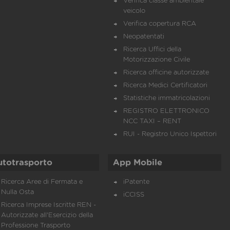
Verifica classe ambientale
veicolo
Verifica copertura RCA
Neopatentati
Ricerca Uffici della
Motorizzazione Civile
Ricerca officine autorizzate
Ricerca Medici Certificatori
Statistiche immatricolazioni
REGISTRO ELETTRONICO
NCC TAXI – RENT
RUI - Registro Unico Ispettori
utotrasporto
App Mobile
Ricerca Aree di Fermata e
iPatente
Nulla Osta
iCCISS
Ricerca Imprese Iscritte REN -
Autorizzate all'Esercizio della
Professione Trasporto