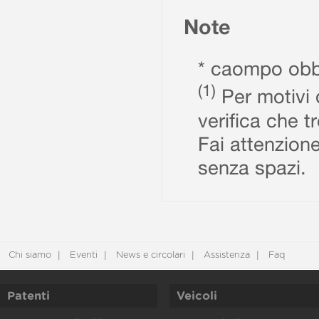
Note
* caompo obbl
(1)
Per motivi d
verifica che t
Fai attenzione
senza spazi.
Chi siamo
Eventi
News e circolari
Assistenza
Faq
Patenti
Veicoli