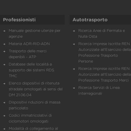
Professionisti
Autotrasporto
Manuale gestione utenze per
Ricerca Aree di Fermata e
agenzie
Nulla Osta
Materia ADR-RID-ADN
Ricerca Imprese Iscritte REN 
Autorizzate all'Esercizio della
Trasporto delle merci
Professione Trasporto
deperibili - ATP
Persone
Database delle località a
Ricerca Imprese iscritte REN 
supporto dei sistemi RDS
Autorizzate all'Esercizio della
TMC
Professione Trasporto Merci
Elenco dispositivi di ritenuta
Ricerca Servizi di Linea
stradale omologati ai sensi del
Interregionali
DM 21.06.04
Dispositivi riduzioni di massa
particolato
Codici immatricolativi di
ciclomotori omologati
Modalità di collegamento al