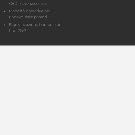
CED motorizzazione
Modalità operative per il
rinnovo delle patenti
Riqualificazione bombole di
tipo CNG4