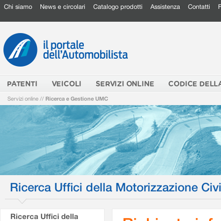
Chi siamo
News e circolari
Catalogo prodotti
Assistenza
Contatti
PATENTI
VEICOLI
SERVIZI ONLINE
CODICE DELL
Servizi online
//
Ricerca e Gestione UMC
Ricerca Uffici della Motorizzazione Civi
Ricerca Uffici della