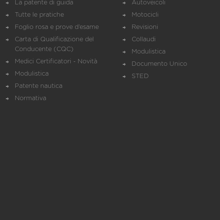
La patente di guida
Autoveicoli
Tutte le pratiche
Motocicli
Foglio rosa e prove d’esame
Revisioni
Carta di Qualificazione del
Collaudi
Conducente (CQC)
Modulistica
Medici Certificatori - Novità
Documento Unico
Modulistica
STED
Patente nautica
Normativa