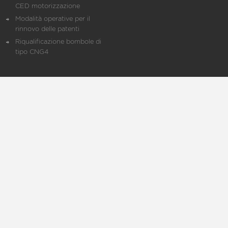
CED motorizzazione
Modalità operative per il
rinnovo delle patenti
Riqualificazione bombole di
tipo CNG4