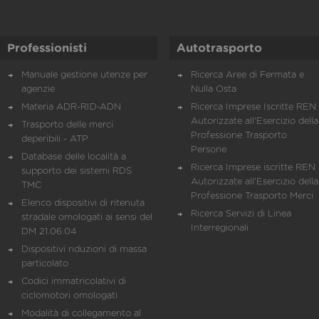
Professionisti
Autotrasporto
Manuale gestione utenze per
Ricerca Aree di Fermata e
agenzie
Nulla Osta
Materia ADR-RID-ADN
Ricerca Imprese Iscritte REN 
Autorizzate all'Esercizio della
Trasporto delle merci
Professione Trasporto
deperibili - ATP
Persone
Database delle località a
Ricerca Imprese iscritte REN 
supporto dei sistemi RDS
Autorizzate all'Esercizio della
TMC
Professione Trasporto Merci
Elenco dispositivi di ritenuta
Ricerca Servizi di Linea
stradale omologati ai sensi del
Interregionali
DM 21.06.04
Dispositivi riduzioni di massa
particolato
Codici immatricolativi di
ciclomotori omologati
Modalità di collegamento al