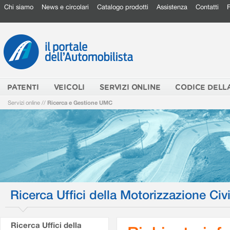
Chi siamo
News e circolari
Catalogo prodotti
Assistenza
Contatti
PATENTI
VEICOLI
SERVIZI ONLINE
CODICE DELL
Servizi online
//
Ricerca e Gestione UMC
Ricerca Uffici della Motorizzazione Civi
Ricerca Uffici della