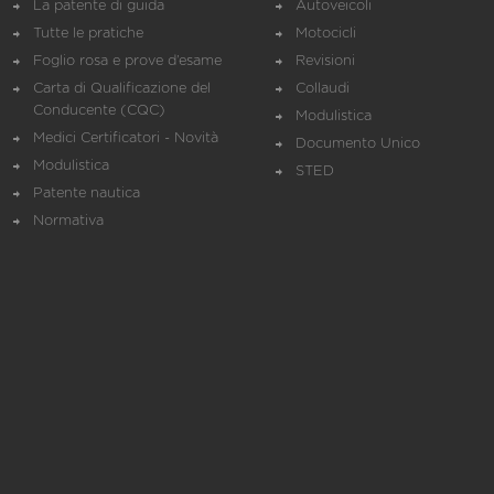
La patente di guida
Autoveicoli
Tutte le pratiche
Motocicli
Foglio rosa e prove d’esame
Revisioni
Carta di Qualificazione del
Collaudi
Conducente (CQC)
Modulistica
Medici Certificatori - Novità
Documento Unico
Modulistica
STED
Patente nautica
Normativa