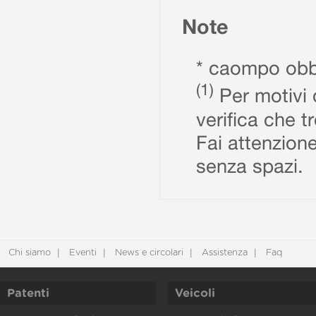
Note
* caompo obbl
(1)
Per motivi d
verifica che t
Fai attenzione
senza spazi.
Chi siamo
Eventi
News e circolari
Assistenza
Faq
Patenti
Veicoli