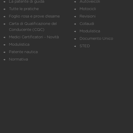
La patente di guida
Autoveicoli
Tutte le pratiche
Motocicli
Foglio rosa e prove d’esame
Revisioni
Carta di Qualificazione del
Collaudi
Conducente (CQC)
Modulistica
Medici Certificatori - Novità
Documento Unico
Modulistica
STED
Patente nautica
Normativa