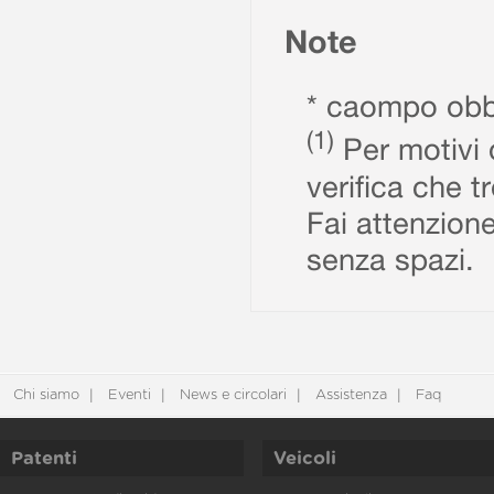
Note
* caompo obbl
(1)
Per motivi d
verifica che t
Fai attenzione
senza spazi.
Chi siamo
Eventi
News e circolari
Assistenza
Faq
Patenti
Veicoli