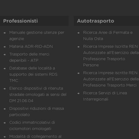
Professionisti
Autotrasporto
Manuale gestione utenze per
Ricerca Aree di Fermata e
agenzie
Nulla Osta
Materia ADR-RID-ADN
Ricerca Imprese Iscritte REN 
Autorizzate all'Esercizio della
Trasporto delle merci
Professione Trasporto
deperibili - ATP
Persone
Database delle località a
Ricerca Imprese iscritte REN 
supporto dei sistemi RDS
Autorizzate all'Esercizio della
TMC
Professione Trasporto Merci
Elenco dispositivi di ritenuta
Ricerca Servizi di Linea
stradale omologati ai sensi del
Interregionali
DM 21.06.04
Dispositivi riduzioni di massa
particolato
Codici immatricolativi di
ciclomotori omologati
Modalità di collegamento al