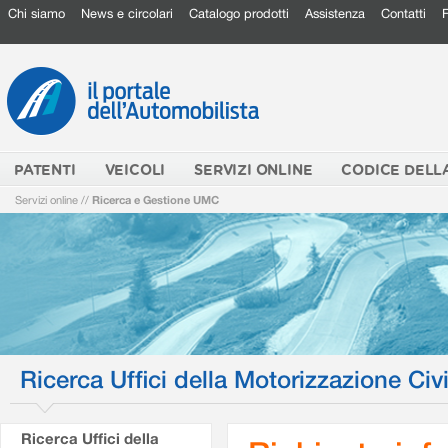
Chi siamo
News e circolari
Catalogo prodotti
Assistenza
Contatti
PATENTI
VEICOLI
SERVIZI ONLINE
CODICE DELL
Servizi online
//
Ricerca e Gestione UMC
Ricerca Uffici della Motorizzazione Civi
Ricerca Uffici della