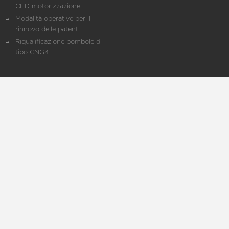
CED motorizzazione
Modalità operative per il
rinnovo delle patenti
Riqualificazione bombole di
tipo CNG4