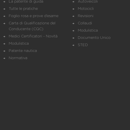
La patente di guida
Autoveicoli
Tutte le pratiche
Motocicli
Foglio rosa e prove d’esame
Revisioni
Carta di Qualificazione del
Collaudi
Conducente (CQC)
Modulistica
Medici Certificatori - Novità
Documento Unico
Modulistica
STED
Patente nautica
Normativa