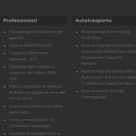
Professionisti
Autotrasporto
Manuale gestione utenze per
Ricerca Aree di Fermata e
agenzie
Nulla Osta
Materia ADR-RID-ADN
Ricerca Imprese Iscritte REN 
Autorizzate all'Esercizio della
Trasporto delle merci
Professione Trasporto
deperibili - ATP
Persone
Database delle località a
Ricerca Imprese iscritte REN 
supporto dei sistemi RDS
Autorizzate all'Esercizio della
TMC
Professione Trasporto Merci
Elenco dispositivi di ritenuta
Ricerca Servizi di Linea
stradale omologati ai sensi del
Interregionali
DM 21.06.04
Dispositivi riduzioni di massa
particolato
Codici immatricolativi di
ciclomotori omologati
Modalità di collegamento al