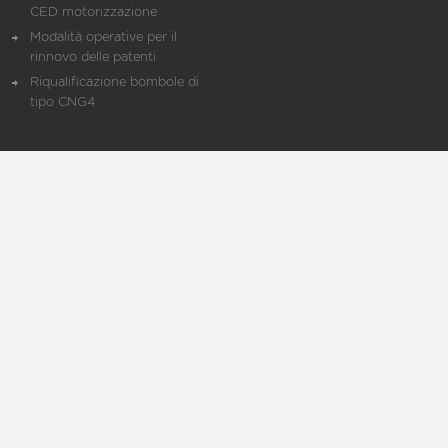
CED motorizzazione
Modalità operative per il
rinnovo delle patenti
Riqualificazione bombole di
tipo CNG4