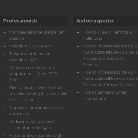
Professionisti
Autotrasporto
Manuale gestione utenze per
Ricerca Aree di Fermata e
agenzie
Nulla Osta
Materia ADR-RID-ADN
Ricerca Imprese Iscritte REN 
Autorizzate all'Esercizio della
Trasporto delle merci
Professione Trasporto
deperibili - ATP
Persone
Database delle località a
Ricerca Imprese iscritte REN 
supporto dei sistemi RDS
Autorizzate all'Esercizio della
TMC
Professione Trasporto Merci
Elenco dispositivi di ritenuta
Ricerca Servizi di Linea
stradale omologati ai sensi del
Interregionali
DM 21.06.04
Dispositivi riduzioni di massa
particolato
Codici immatricolativi di
ciclomotori omologati
Modalità di collegamento al