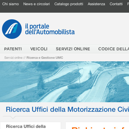
Chi siamo
News e circolari
Catalogo prodotti
Assistenza
Contatti
PATENTI
VEICOLI
SERVIZI ONLINE
CODICE DELL
Servizi online
//
Ricerca e Gestione UMC
Ricerca Uffici della Motorizzazione Civi
Ricerca Uffici della