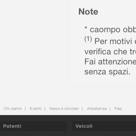
Note
* caompo obbl
(1)
Per motivi d
verifica che t
Fai attenzione
senza spazi.
Chi siamo
Eventi
News e circolari
Assistenza
Faq
Patenti
Veicoli