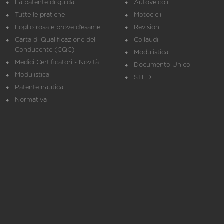
La patente di guida
Autoveicoli
Tutte le pratiche
Motocicli
Foglio rosa e prove d’esame
Revisioni
Carta di Qualificazione del
Collaudi
Conducente (CQC)
Modulistica
Medici Certificatori - Novità
Documento Unico
Modulistica
STED
Patente nautica
Normativa