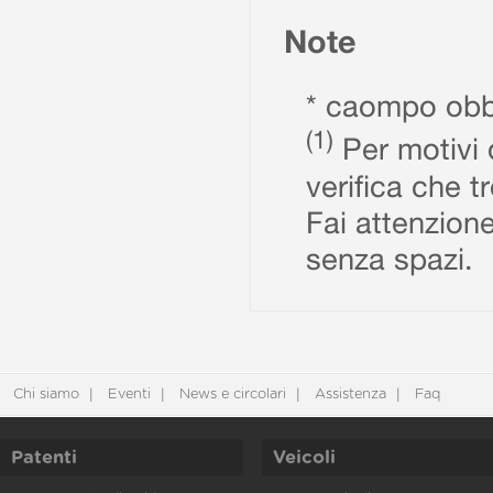
Note
* caompo obbl
(1)
Per motivi d
verifica che t
Fai attenzione
senza spazi.
Chi siamo
Eventi
News e circolari
Assistenza
Faq
Patenti
Veicoli