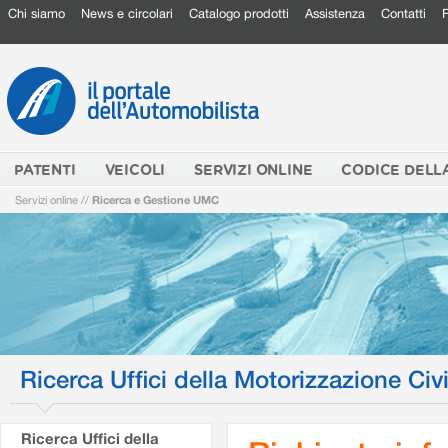
Chi siamo
News e circolari
Catalogo prodotti
Assistenza
Contatti
PATENTI
VEICOLI
SERVIZI ONLINE
CODICE DELL
Servizi online
//
Ricerca e Gestione UMC
Ricerca Uffici della Motorizzazione Civi
Ricerca Uffici della