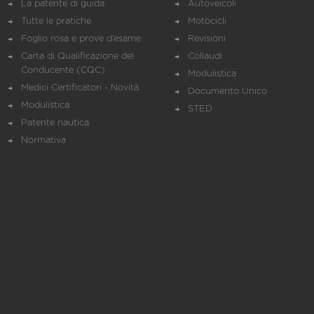
La patente di guida
Autoveicoli
Tutte le pratiche
Motocicli
Foglio rosa e prove d’esame
Revisioni
Carta di Qualificazione del
Collaudi
Conducente (CQC)
Modulistica
Medici Certificatori - Novità
Documento Unico
Modulistica
STED
Patente nautica
Normativa