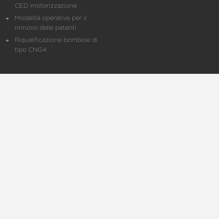
CED motorizzazione
Modalità operative per il
rinnovo delle patenti
Riqualificazione bombole di
tipo CNG4