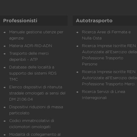
Professionisti
Autotrasporto
Manuale gestione utenze per
Ricerca Aree di Fermata e
agenzie
Nulla Osta
Materia ADR-RID-ADN
Ricerca Imprese Iscritte REN 
Autorizzate all'Esercizio della
Trasporto delle merci
Professione Trasporto
deperibili - ATP
Persone
Database delle località a
Ricerca Imprese iscritte REN 
supporto dei sistemi RDS
Autorizzate all'Esercizio della
TMC
Professione Trasporto Merci
Elenco dispositivi di ritenuta
Ricerca Servizi di Linea
stradale omologati ai sensi del
Interregionali
DM 21.06.04
Dispositivi riduzioni di massa
particolato
Codici immatricolativi di
ciclomotori omologati
Modalità di collegamento al