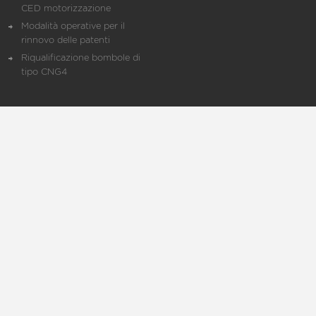
CED motorizzazione
Modalità operative per il
rinnovo delle patenti
Riqualificazione bombole di
tipo CNG4