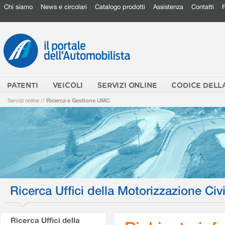
Chi siamo
News e circolari
Catalogo prodotti
Assistenza
Contatti
PATENTI
VEICOLI
SERVIZI ONLINE
CODICE DELL
Servizi online
//
Ricerca e Gestione UMC
Ricerca Uffici della Motorizzazione Civi
Ricerca Uffici della