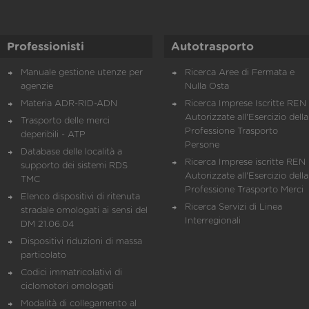
Professionisti
Autotrasporto
Manuale gestione utenze per
Ricerca Aree di Fermata e
agenzie
Nulla Osta
Materia ADR-RID-ADN
Ricerca Imprese Iscritte REN 
Autorizzate all'Esercizio della
Trasporto delle merci
Professione Trasporto
deperibili - ATP
Persone
Database delle località a
Ricerca Imprese iscritte REN 
supporto dei sistemi RDS
Autorizzate all'Esercizio della
TMC
Professione Trasporto Merci
Elenco dispositivi di ritenuta
Ricerca Servizi di Linea
stradale omologati ai sensi del
Interregionali
DM 21.06.04
Dispositivi riduzioni di massa
particolato
Codici immatricolativi di
ciclomotori omologati
Modalità di collegamento al