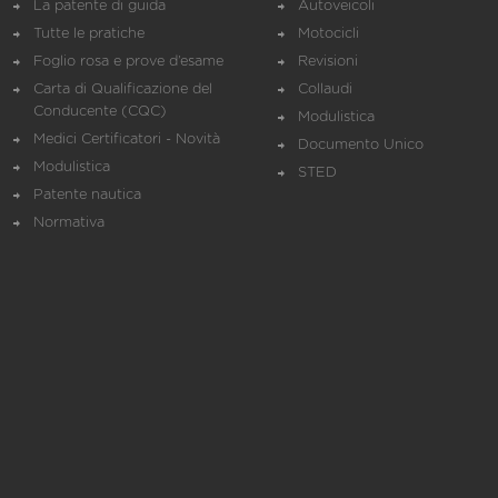
La patente di guida
Autoveicoli
Tutte le pratiche
Motocicli
Foglio rosa e prove d’esame
Revisioni
Carta di Qualificazione del
Collaudi
Conducente (CQC)
Modulistica
Medici Certificatori - Novità
Documento Unico
Modulistica
STED
Patente nautica
Normativa