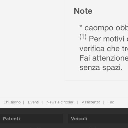
Note
* caompo obbl
(1)
Per motivi d
verifica che t
Fai attenzione
senza spazi.
Chi siamo
Eventi
News e circolari
Assistenza
Faq
Patenti
Veicoli