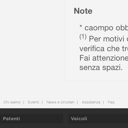
Note
* caompo obbl
(1)
Per motivi d
verifica che t
Fai attenzione
senza spazi.
Chi siamo
Eventi
News e circolari
Assistenza
Faq
Patenti
Veicoli