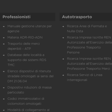
Professionisti
Autotrasporto
Manuale gestione utenze per
Ricerca Aree di Fermata e
agenzie
Nulla Osta
Materia ADR-RID-ADN
Ricerca Imprese Iscritte REN 
Autorizzate all'Esercizio della
Trasporto delle merci
Professione Trasporto
deperibili - ATP
Persone
Database delle località a
Ricerca Imprese iscritte REN 
supporto dei sistemi RDS
Autorizzate all'Esercizio della
TMC
Professione Trasporto Merci
Elenco dispositivi di ritenuta
Ricerca Servizi di Linea
stradale omologati ai sensi del
Interregionali
DM 21.06.04
Dispositivi riduzioni di massa
particolato
Codici immatricolativi di
ciclomotori omologati
Modalità di collegamento al