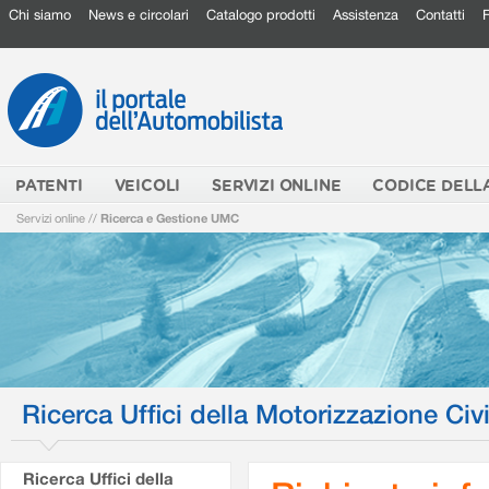
Chi siamo
News e circolari
Catalogo prodotti
Assistenza
Contatti
PATENTI
VEICOLI
SERVIZI ONLINE
CODICE DELL
Servizi online
//
Ricerca e Gestione UMC
Ricerca Uffici della Motorizzazione Civi
Ricerca Uffici della