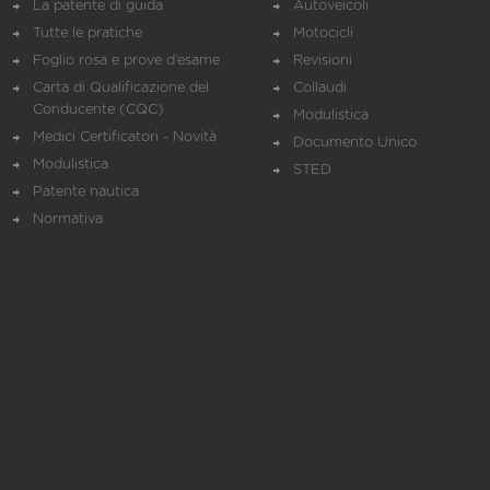
La patente di guida
Autoveicoli
Tutte le pratiche
Motocicli
Foglio rosa e prove d’esame
Revisioni
Carta di Qualificazione del
Collaudi
Conducente (CQC)
Modulistica
Medici Certificatori - Novità
Documento Unico
Modulistica
STED
Patente nautica
Normativa