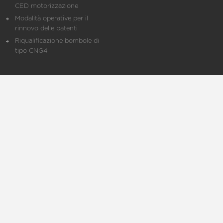
CED motorizzazione
Modalità operative per il
rinnovo delle patenti
Riqualificazione bombole di
tipo CNG4