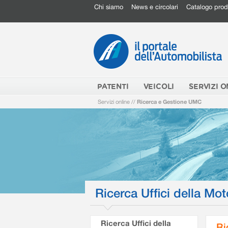
Chi siamo
News e circolari
Catalogo prod
PATENTI
VEICOLI
SERVIZI O
Servizi online
//
Ricerca e Gestione UMC
Ricerca Uffici della Mot
Ricerca Uffici della
Ri