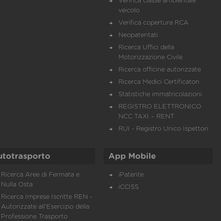
Verifica classe ambientale
veicolo
Verifica copertura RCA
Neopatentati
Ricerca Uffici della
Motorizzazione Civile
Ricerca officine autorizzate
Ricerca Medici Certificatori
Statistiche immatricolazioni
REGISTRO ELETTRONICO
NCC TAXI – RENT
RUI - Registro Unico Ispettori
utotrasporto
App Mobile
Ricerca Aree di Fermata e
iPatente
Nulla Osta
iCCISS
Ricerca Imprese Iscritte REN -
Autorizzate all'Esercizio della
Professione Trasporto