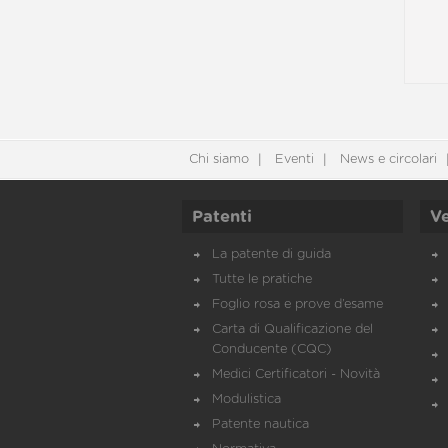
Chi siamo
Eventi
News e circolari
Patenti
Ve
La patente di guida
Tutte le pratiche
Foglio rosa e prove d’esame
Carta di Qualificazione del
Conducente (CQC)
Medici Certificatori - Novità
Modulistica
Patente nautica