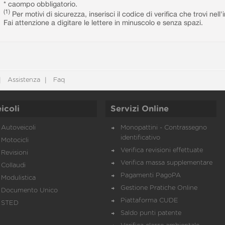
* caompo obbligatorio.
(1)
Per motivi di sicurezza, inserisci il codice di verifica che trovi nel
Fai attenzione a digitare le lettere in minuscolo e senza spazi.
Assistenza
Faq
icoli
Servizi Online
Autoveicoli
Monopattini - Contrassegno
identificativo
Motocicli
Verifica revisioni effettuate
Revisioni
Verifica massa supplementare
Collaudi
Pagamenti PagoPA
Modulistica
Gestione Pratiche Online
Documento Unico
Piattaforma CUDE
STED
Saldo punti patente