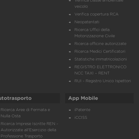
Verifica classe ambientale
veicolo
Verifica copertura RCA
Neopatentati
Ricerca Uffici della
Motorizzazione Civile
Ricerca officine autorizzate
Ricerca Medici Certificatori
Statistiche immatricolazioni
REGISTRO ELETTRONICO
NCC TAXI – RENT
RUI - Registro Unico Ispettori
utotrasporto
App Mobile
Ricerca Aree di Fermata e
iPatente
Nulla Osta
iCCISS
Ricerca Imprese Iscritte REN -
Autorizzate all'Esercizio della
Professione Trasporto