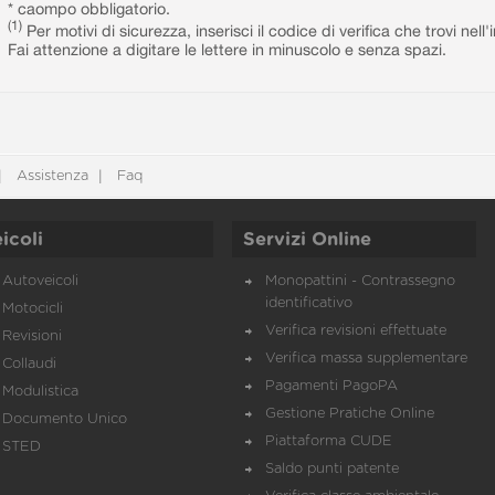
* caompo obbligatorio.
(1)
Per motivi di sicurezza, inserisci il codice di verifica che trovi nel
Fai attenzione a digitare le lettere in minuscolo e senza spazi.
Assistenza
Faq
icoli
Servizi Online
Autoveicoli
Monopattini - Contrassegno
identificativo
Motocicli
Verifica revisioni effettuate
Revisioni
Verifica massa supplementare
Collaudi
Pagamenti PagoPA
Modulistica
Gestione Pratiche Online
Documento Unico
Piattaforma CUDE
STED
Saldo punti patente