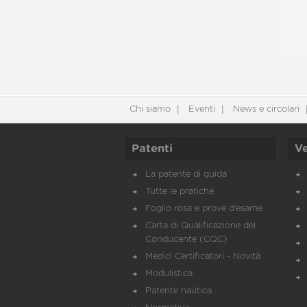
Chi siamo
Eventi
News e circolari
Patenti
Ve
La patente di guida
Tutte le pratiche
Foglio rosa e prove d’esame
Carta di Qualificazione del
Conducente (CQC)
Medici Certificatori - Novità
Modulistica
Patente nautica