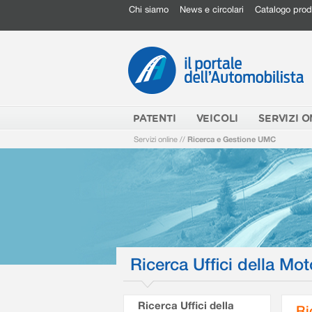
Chi siamo
News e circolari
Catalogo prod
PATENTI
VEICOLI
SERVIZI O
Servizi online
//
Ricerca e Gestione UMC
Ricerca Uffici della Mot
Ricerca Uffici della
Ri