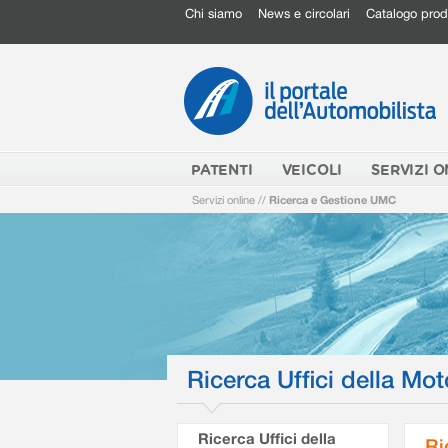
Chi siamo
News e circolari
Catalogo prod
PATENTI
VEICOLI
SERVIZI O
Servizi online
//
Ricerca e Gestione UMC
Ricerca Uffici della Mot
Ricerca Uffici della
Ri