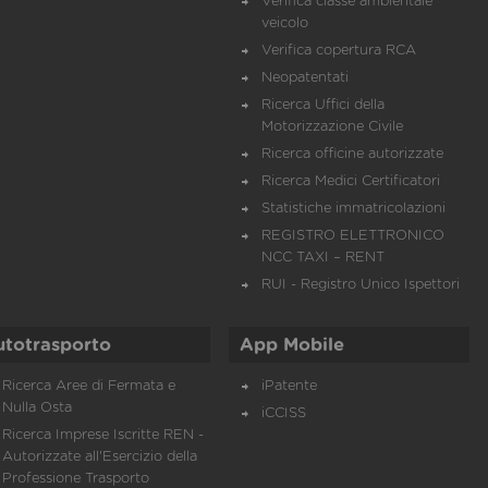
Verifica classe ambientale
veicolo
Verifica copertura RCA
Neopatentati
Ricerca Uffici della
Motorizzazione Civile
Ricerca officine autorizzate
Ricerca Medici Certificatori
Statistiche immatricolazioni
REGISTRO ELETTRONICO
NCC TAXI – RENT
RUI - Registro Unico Ispettori
utotrasporto
App Mobile
Ricerca Aree di Fermata e
iPatente
Nulla Osta
iCCISS
Ricerca Imprese Iscritte REN -
Autorizzate all'Esercizio della
Professione Trasporto