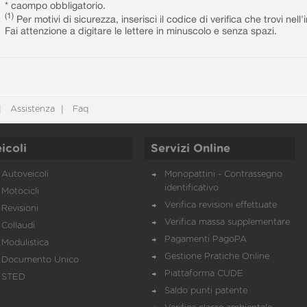
* caompo obbligatorio.
(1)
Per motivi di sicurezza, inserisci il codice di verifica che trovi nel
Fai attenzione a digitare le lettere in minuscolo e senza spazi.
Assistenza
Faq
icoli
Servizi Online
Autoveicoli
Monopattini - Contrassegno
identificativo
Motocicli
Verifica revisioni effettuate
Revisioni
Verifica massa supplementare
Collaudi
Pagamenti PagoPA
Modulistica
Gestione Pratiche Online
Documento Unico
Piattaforma CUDE
STED
Saldo punti patente