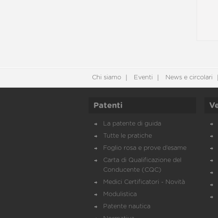
Chi siamo
Eventi
News e circolari
Patenti
Ve
La patente di guida
Tutte le pratiche
Foglio rosa e prove d’esame
Carta di Qualificazione del
Conducente (CQC)
Medici Certificatori - Novità
Modulistica
Patente nautica