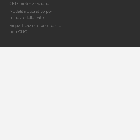
CED motorizzazione
Modalità operative per il
rinnovo delle patenti
Riqualificazione bombole di
tipo CNG4