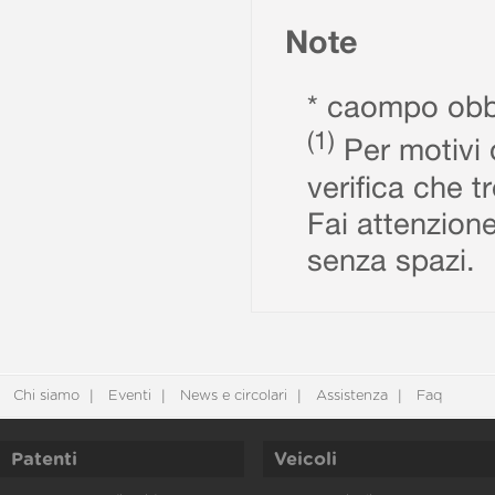
Note
* caompo obbl
(1)
Per motivi d
verifica che t
Fai attenzione
senza spazi.
Chi siamo
Eventi
News e circolari
Assistenza
Faq
Patenti
Veicoli