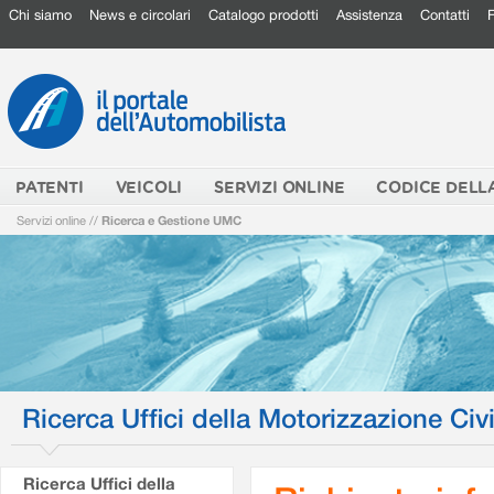
Chi siamo
News e circolari
Catalogo prodotti
Assistenza
Contatti
PATENTI
VEICOLI
SERVIZI ONLINE
CODICE DELL
Servizi online
//
Ricerca e Gestione UMC
Ricerca Uffici della Motorizzazione Civi
Ricerca Uffici della