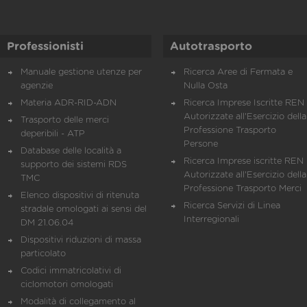
Professionisti
Autotrasporto
Manuale gestione utenze per
Ricerca Aree di Fermata e
agenzie
Nulla Osta
Materia ADR-RID-ADN
Ricerca Imprese Iscritte REN 
Autorizzate all'Esercizio della
Trasporto delle merci
Professione Trasporto
deperibili - ATP
Persone
Database delle località a
Ricerca Imprese iscritte REN 
supporto dei sistemi RDS
Autorizzate all'Esercizio della
TMC
Professione Trasporto Merci
Elenco dispositivi di ritenuta
Ricerca Servizi di Linea
stradale omologati ai sensi del
Interregionali
DM 21.06.04
Dispositivi riduzioni di massa
particolato
Codici immatricolativi di
ciclomotori omologati
Modalità di collegamento al