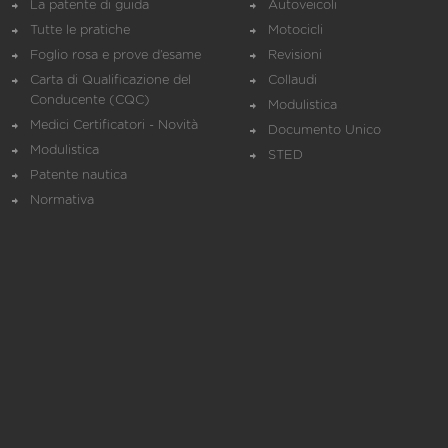
La patente di guida
Autoveicoli
Tutte le pratiche
Motocicli
Foglio rosa e prove d’esame
Revisioni
Carta di Qualificazione del
Collaudi
Conducente (CQC)
Modulistica
Medici Certificatori - Novità
Documento Unico
Modulistica
STED
Patente nautica
Normativa