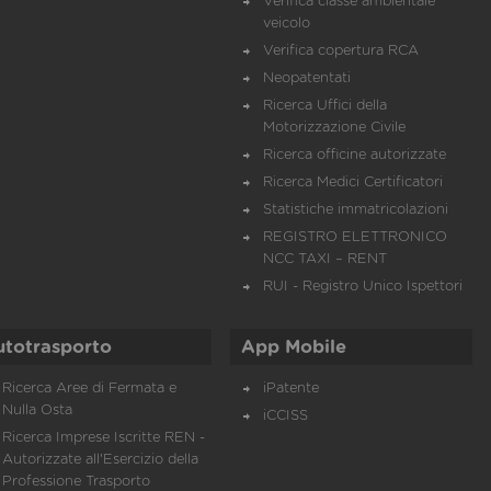
Verifica classe ambientale
veicolo
Verifica copertura RCA
Neopatentati
Ricerca Uffici della
Motorizzazione Civile
Ricerca officine autorizzate
Ricerca Medici Certificatori
Statistiche immatricolazioni
REGISTRO ELETTRONICO
NCC TAXI – RENT
RUI - Registro Unico Ispettori
utotrasporto
App Mobile
Ricerca Aree di Fermata e
iPatente
Nulla Osta
iCCISS
Ricerca Imprese Iscritte REN -
Autorizzate all'Esercizio della
Professione Trasporto