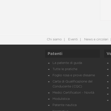
Chi siamo
Eventi
News e circolari
Patenti
Ve
La patente di guida
Tutte le pratiche
Foglio rosa e prove d’esame
Carta di Qualificazione del
Conducente (CQC)
Medici Certificatori - Novità
Modulistica
Patente nautica