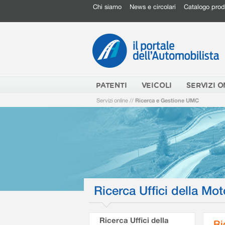
Chi siamo
News e circolari
Catalogo prod
PATENTI
VEICOLI
SERVIZI O
Servizi online
//
Ricerca e Gestione UMC
Ricerca Uffici della Mot
Ricerca Uffici della
Ri