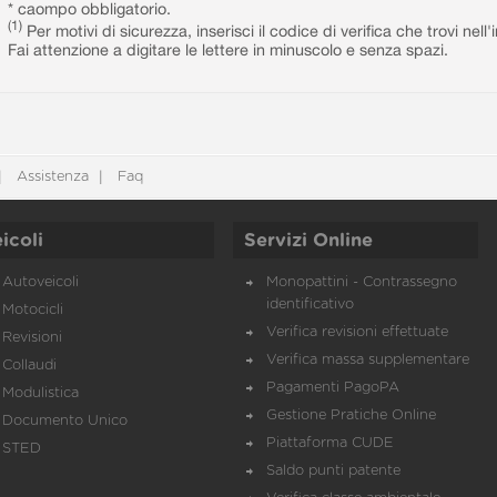
* caompo obbligatorio.
(1)
Per motivi di sicurezza, inserisci il codice di verifica che trovi nel
Fai attenzione a digitare le lettere in minuscolo e senza spazi.
Assistenza
Faq
icoli
Servizi Online
Autoveicoli
Monopattini - Contrassegno
identificativo
Motocicli
Verifica revisioni effettuate
Revisioni
Verifica massa supplementare
Collaudi
Pagamenti PagoPA
Modulistica
Gestione Pratiche Online
Documento Unico
Piattaforma CUDE
STED
Saldo punti patente