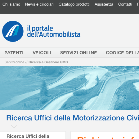
Chi siamo
News e circolari
Catalogo prodotti
Assistenza
Contatti
PATENTI
VEICOLI
SERVIZI ONLINE
CODICE DELL
Servizi online
//
Ricerca e Gestione UMC
Ricerca Uffici della Motorizzazione Civi
Ricerca Uffici della