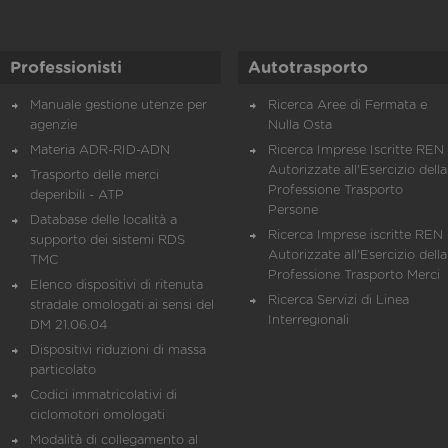
Professionisti
Autotrasporto
Manuale gestione utenze per
Ricerca Aree di Fermata e
agenzie
Nulla Osta
Materia ADR-RID-ADN
Ricerca Imprese Iscritte REN 
Autorizzate all'Esercizio della
Trasporto delle merci
Professione Trasporto
deperibili - ATP
Persone
Database delle località a
Ricerca Imprese iscritte REN 
supporto dei sistemi RDS
Autorizzate all'Esercizio della
TMC
Professione Trasporto Merci
Elenco dispositivi di ritenuta
Ricerca Servizi di Linea
stradale omologati ai sensi del
Interregionali
DM 21.06.04
Dispositivi riduzioni di massa
particolato
Codici immatricolativi di
ciclomotori omologati
Modalità di collegamento al