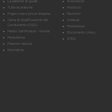
La patente di guida
Autoveicoli
Tutte le pratiche
Motocicli
Foglio rosa e prove d’esame
Revisioni
Carta di Qualificazione del
Collaudi
Conducente (CQC)
Modulistica
Medici Certificatori - Novità
Documento Unico
Modulistica
STED
Patente nautica
Normativa