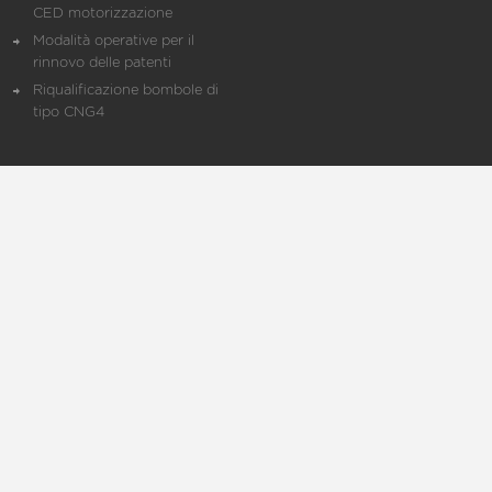
CED motorizzazione
Modalità operative per il
rinnovo delle patenti
Riqualificazione bombole di
tipo CNG4