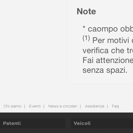
Note
* caompo obbl
(1)
Per motivi d
verifica che t
Fai attenzione
senza spazi.
Chi siamo
Eventi
News e circolari
Assistenza
Faq
Patenti
Veicoli