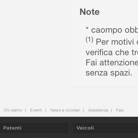
Note
* caompo obbl
(1)
Per motivi d
verifica che t
Fai attenzione
senza spazi.
Chi siamo
Eventi
News e circolari
Assistenza
Faq
Patenti
Veicoli