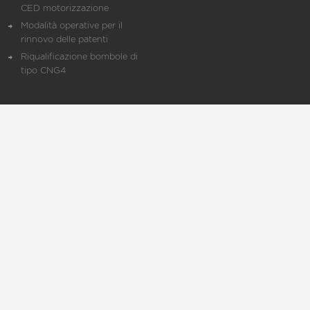
CED motorizzazione
Modalità operative per il
rinnovo delle patenti
Riqualificazione bombole di
tipo CNG4