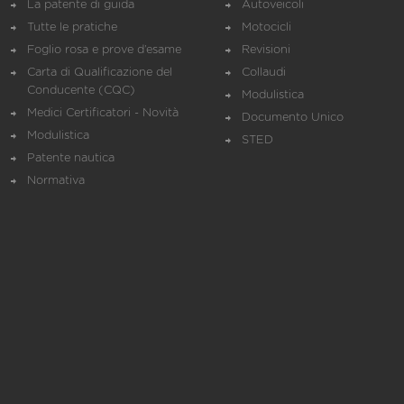
La patente di guida
Autoveicoli
Tutte le pratiche
Motocicli
Foglio rosa e prove d’esame
Revisioni
Carta di Qualificazione del
Collaudi
Conducente (CQC)
Modulistica
Medici Certificatori - Novità
Documento Unico
Modulistica
STED
Patente nautica
Normativa