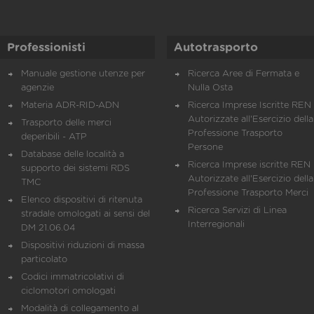
Professionisti
Autotrasporto
Manuale gestione utenze per
Ricerca Aree di Fermata e
agenzie
Nulla Osta
Materia ADR-RID-ADN
Ricerca Imprese Iscritte REN 
Autorizzate all'Esercizio della
Trasporto delle merci
Professione Trasporto
deperibili - ATP
Persone
Database delle località a
Ricerca Imprese iscritte REN 
supporto dei sistemi RDS
Autorizzate all'Esercizio della
TMC
Professione Trasporto Merci
Elenco dispositivi di ritenuta
Ricerca Servizi di Linea
stradale omologati ai sensi del
Interregionali
DM 21.06.04
Dispositivi riduzioni di massa
particolato
Codici immatricolativi di
ciclomotori omologati
Modalità di collegamento al