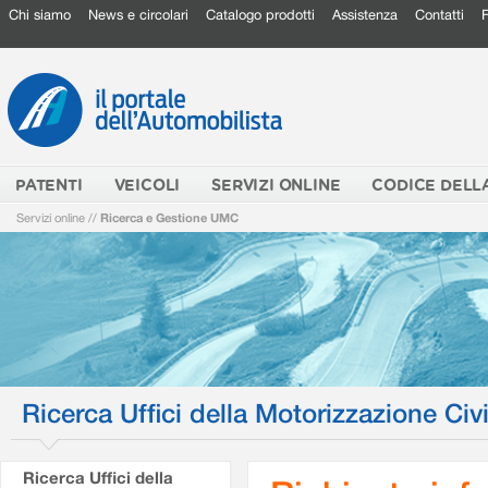
Chi siamo
News e circolari
Catalogo prodotti
Assistenza
Contatti
PATENTI
VEICOLI
SERVIZI ONLINE
CODICE DELL
Servizi online
//
Ricerca e Gestione UMC
Ricerca Uffici della Motorizzazione Civi
Ricerca Uffici della