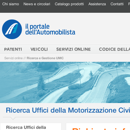
Chi siamo
News e circolari
Catalogo prodotti
Assistenza
Contatti
PATENTI
VEICOLI
SERVIZI ONLINE
CODICE DELL
Servizi online
//
Ricerca e Gestione UMC
Ricerca Uffici della Motorizzazione Civi
Ricerca Uffici della