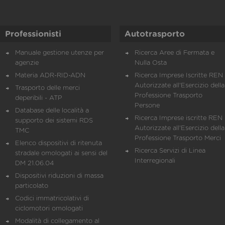
Professionisti
Autotrasporto
Manuale gestione utenze per
Ricerca Aree di Fermata e
agenzie
Nulla Osta
Materia ADR-RID-ADN
Ricerca Imprese Iscritte REN 
Autorizzate all'Esercizio della
Trasporto delle merci
Professione Trasporto
deperibili - ATP
Persone
Database delle località a
Ricerca Imprese iscritte REN 
supporto dei sistemi RDS
Autorizzate all'Esercizio della
TMC
Professione Trasporto Merci
Elenco dispositivi di ritenuta
Ricerca Servizi di Linea
stradale omologati ai sensi del
Interregionali
DM 21.06.04
Dispositivi riduzioni di massa
particolato
Codici immatricolativi di
ciclomotori omologati
Modalità di collegamento al