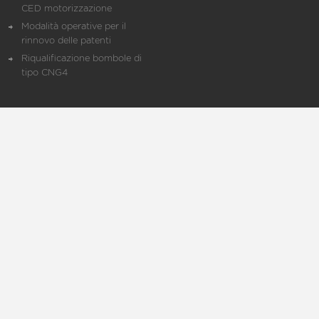
CED motorizzazione
Modalità operative per il
rinnovo delle patenti
Riqualificazione bombole di
tipo CNG4