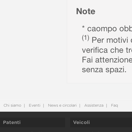
Note
* caompo obbl
(1)
Per motivi d
verifica che t
Fai attenzione
senza spazi.
Chi siamo
Eventi
News e circolari
Assistenza
Faq
Patenti
Veicoli