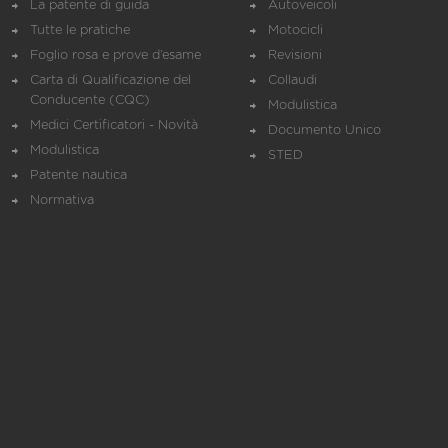
La patente di guida
Autoveicoli
Tutte le pratiche
Motocicli
Foglio rosa e prove d’esame
Revisioni
Carta di Qualificazione del
Collaudi
Conducente (CQC)
Modulistica
Medici Certificatori - Novità
Documento Unico
Modulistica
STED
Patente nautica
Normativa