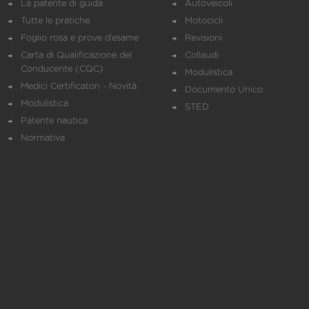
La patente di guida
Autoveicoli
Tutte le pratiche
Motocicli
Foglio rosa e prove d’esame
Revisioni
Carta di Qualificazione del
Collaudi
Conducente (CQC)
Modulistica
Medici Certificatori - Novità
Documento Unico
Modulistica
STED
Patente nautica
Normativa