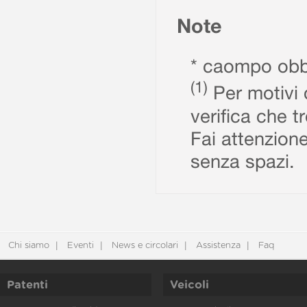
Note
* caompo obbl
(1)
Per motivi d
verifica che t
Fai attenzione
senza spazi.
Chi siamo
Eventi
News e circolari
Assistenza
Faq
Patenti
Veicoli