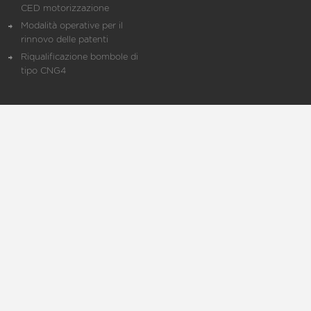
CED motorizzazione
Modalità operative per il
rinnovo delle patenti
Riqualificazione bombole di
tipo CNG4