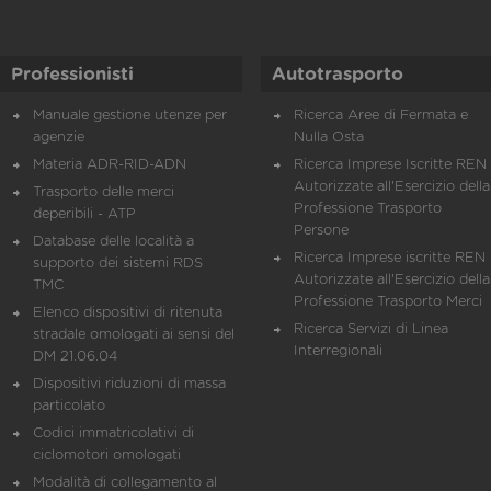
Professionisti
Autotrasporto
Manuale gestione utenze per
Ricerca Aree di Fermata e
agenzie
Nulla Osta
Materia ADR-RID-ADN
Ricerca Imprese Iscritte REN 
Autorizzate all'Esercizio della
Trasporto delle merci
Professione Trasporto
deperibili - ATP
Persone
Database delle località a
Ricerca Imprese iscritte REN 
supporto dei sistemi RDS
Autorizzate all'Esercizio della
TMC
Professione Trasporto Merci
Elenco dispositivi di ritenuta
Ricerca Servizi di Linea
stradale omologati ai sensi del
Interregionali
DM 21.06.04
Dispositivi riduzioni di massa
particolato
Codici immatricolativi di
ciclomotori omologati
Modalità di collegamento al