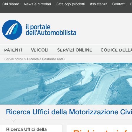
Chi siamo
News e circolari
Catalogo prodotti
Assistenza
Contatti
PATENTI
VEICOLI
SERVIZI ONLINE
CODICE DELL
Servizi online
//
Ricerca e Gestione UMC
Ricerca Uffici della Motorizzazione Civi
Ricerca Uffici della