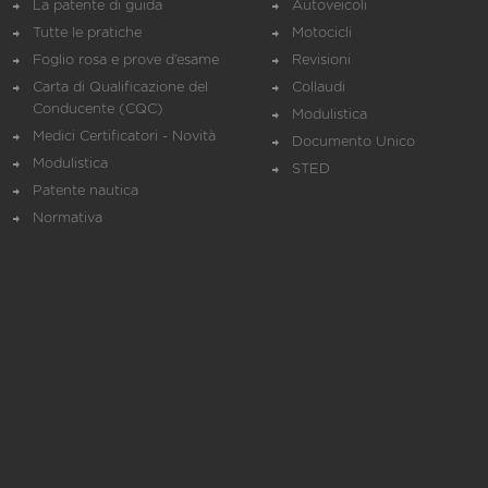
La patente di guida
Autoveicoli
Tutte le pratiche
Motocicli
Foglio rosa e prove d’esame
Revisioni
Carta di Qualificazione del
Collaudi
Conducente (CQC)
Modulistica
Medici Certificatori - Novità
Documento Unico
Modulistica
STED
Patente nautica
Normativa