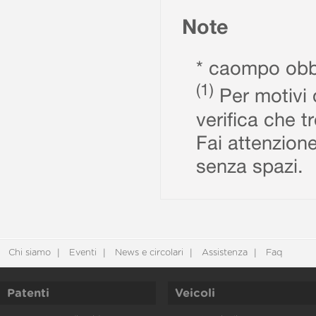
Note
* caompo obbl
(1)
Per motivi d
verifica che t
Fai attenzione
senza spazi.
Chi siamo
Eventi
News e circolari
Assistenza
Faq
Patenti
Veicoli