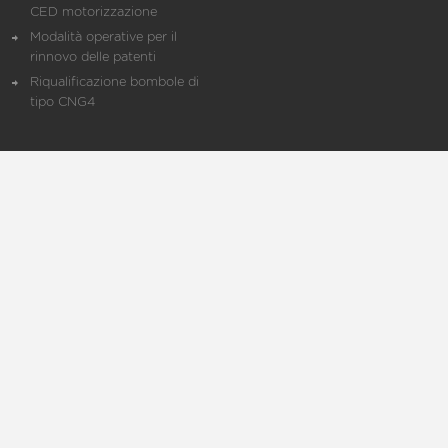
CED motorizzazione
Modalità operative per il
rinnovo delle patenti
Riqualificazione bombole di
tipo CNG4