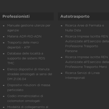
Professionisti
Autotrasporto
Manuale gestione utenze per
Ricerca Aree di Fermata e
agenzie
Nulla Osta
Materia ADR-RID-ADN
Ricerca Imprese Iscritte REN 
Autorizzate all'Esercizio della
Trasporto delle merci
Professione Trasporto
deperibili - ATP
Persone
Database delle località a
Ricerca Imprese iscritte REN 
supporto dei sistemi RDS
Autorizzate all'Esercizio della
TMC
Professione Trasporto Merci
Elenco dispositivi di ritenuta
Ricerca Servizi di Linea
stradale omologati ai sensi del
Interregionali
DM 21.06.04
Dispositivi riduzioni di massa
particolato
Codici immatricolativi di
ciclomotori omologati
Modalità di collegamento al