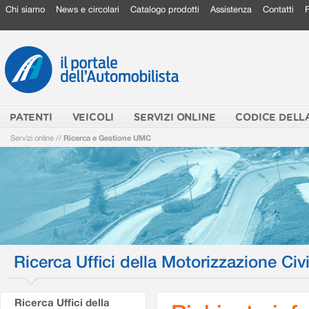
Chi siamo
News e circolari
Catalogo prodotti
Assistenza
Contatti
PATENTI
VEICOLI
SERVIZI ONLINE
CODICE DELL
Servizi online
//
Ricerca e Gestione UMC
Ricerca Uffici della Motorizzazione Civi
Ricerca Uffici della