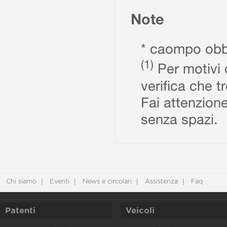
Note
* caompo obbl
(1)
Per motivi d
verifica che t
Fai attenzione
senza spazi.
Chi siamo
Eventi
News e circolari
Assistenza
Faq
Patenti
Veicoli