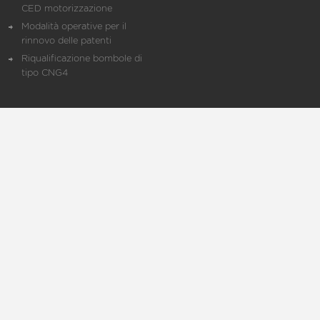
CED motorizzazione
Modalità operative per il
rinnovo delle patenti
Riqualificazione bombole di
tipo CNG4