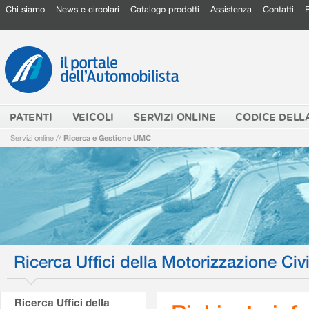
Chi siamo
News e circolari
Catalogo prodotti
Assistenza
Contatti
PATENTI
VEICOLI
SERVIZI ONLINE
CODICE DELL
Servizi online
//
Ricerca e Gestione UMC
Ricerca Uffici della Motorizzazione Civi
Ricerca Uffici della