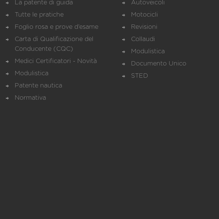
La patente di guida
Autoveicoli
Tutte le pratiche
Motocicli
Foglio rosa e prove d’esame
Revisioni
Carta di Qualificazione del
Collaudi
Conducente (CQC)
Modulistica
Medici Certificatori - Novità
Documento Unico
Modulistica
STED
Patente nautica
Normativa