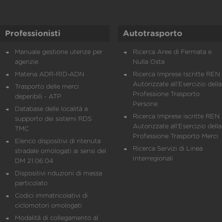
Professionisti
Autotrasporto
Manuale gestione utenze per
Ricerca Aree di Fermata e
agenzie
Nulla Osta
Materia ADR-RID-ADN
Ricerca Imprese Iscritte REN 
Autorizzate all'Esercizio della
Trasporto delle merci
Professione Trasporto
deperibili - ATP
Persone
Database delle località a
Ricerca Imprese iscritte REN 
supporto dei sistemi RDS
Autorizzate all'Esercizio della
TMC
Professione Trasporto Merci
Elenco dispositivi di ritenuta
Ricerca Servizi di Linea
stradale omologati ai sensi del
Interregionali
DM 21.06.04
Dispositivi riduzioni di massa
particolato
Codici immatricolativi di
ciclomotori omologati
Modalità di collegamento al