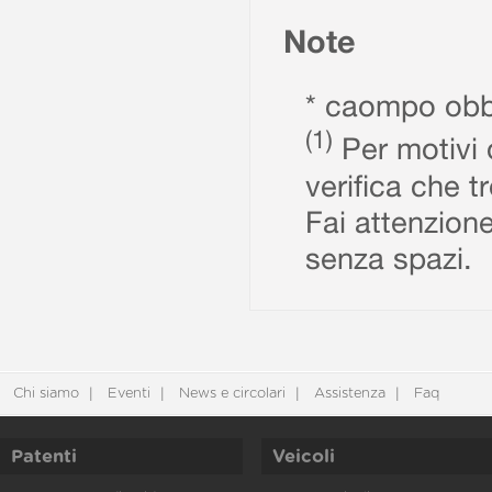
Note
* caompo obbl
(1)
Per motivi d
verifica che t
Fai attenzione
senza spazi.
Chi siamo
Eventi
News e circolari
Assistenza
Faq
Patenti
Veicoli