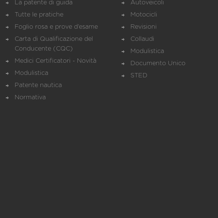
La patente di guida
Autoveicoli
Tutte le pratiche
Motocicli
Foglio rosa e prove d’esame
Revisioni
Carta di Qualificazione del
Collaudi
Conducente (CQC)
Modulistica
Medici Certificatori - Novità
Documento Unico
Modulistica
STED
Patente nautica
Normativa