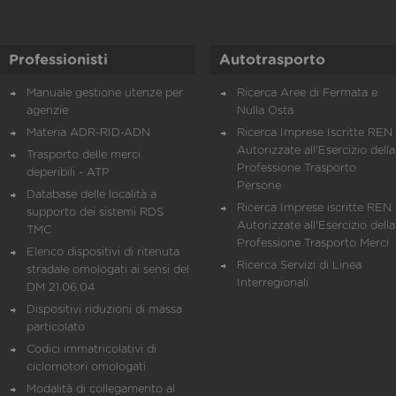
Professionisti
Autotrasporto
Manuale gestione utenze per
Ricerca Aree di Fermata e
agenzie
Nulla Osta
Materia ADR-RID-ADN
Ricerca Imprese Iscritte REN 
Autorizzate all'Esercizio della
Trasporto delle merci
Professione Trasporto
deperibili - ATP
Persone
Database delle località a
Ricerca Imprese iscritte REN 
supporto dei sistemi RDS
Autorizzate all'Esercizio della
TMC
Professione Trasporto Merci
Elenco dispositivi di ritenuta
Ricerca Servizi di Linea
stradale omologati ai sensi del
Interregionali
DM 21.06.04
Dispositivi riduzioni di massa
particolato
Codici immatricolativi di
ciclomotori omologati
Modalità di collegamento al