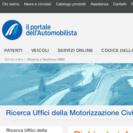
Chi siamo
News e circolari
Catalogo prodotti
Assistenza
Contatti
PATENTI
VEICOLI
SERVIZI ONLINE
CODICE DELL
Servizi online
//
Ricerca e Gestione UMC
Ricerca Uffici della Motorizzazione Civi
Ricerca Uffici della