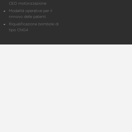
CED motorizzazione
Modalità operative per il
rinnovo delle patenti
Riqualificazione bombole di
tipo CNG4