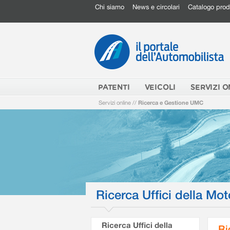
Chi siamo
News e circolari
Catalogo prod
PATENTI
VEICOLI
SERVIZI O
Servizi online
//
Ricerca e Gestione UMC
Ricerca Uffici della Mot
Ricerca Uffici della
Ri