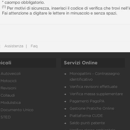
* caompo obbligatorio.
(1)
Per motivi di sicurezza, inserisci il codice di verifica che trovi nel
Fai attenzione a digitare le lettere in minuscolo e senza spazi.
Assistenza
Faq
icoli
Servizi Online
Autoveicoli
Monopattini - Contrassegno
identificativo
Motocicli
Verifica revisioni effettuate
Revisioni
Verifica massa supplementare
Collaudi
Pagamenti PagoPA
Modulistica
Gestione Pratiche Online
Documento Unico
Piattaforma CUDE
STED
Saldo punti patente