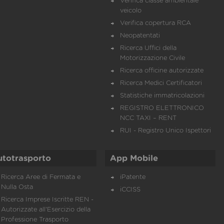
Verifica classe ambientale
veicolo
Verifica copertura RCA
Neopatentati
Ricerca Uffici della
Motorizzazione Civile
Ricerca officine autorizzate
Ricerca Medici Certificatori
Statistiche immatricolazioni
REGISTRO ELETTRONICO
NCC TAXI – RENT
RUI - Registro Unico Ispettori
utotrasporto
App Mobile
Ricerca Aree di Fermata e
iPatente
Nulla Osta
iCCISS
Ricerca Imprese Iscritte REN -
Autorizzate all'Esercizio della
Professione Trasporto