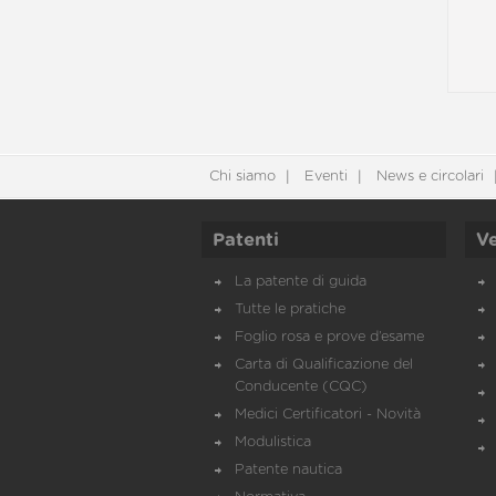
Chi siamo
Eventi
News e circolari
Patenti
Ve
La patente di guida
Tutte le pratiche
Foglio rosa e prove d’esame
Carta di Qualificazione del
Conducente (CQC)
Medici Certificatori - Novità
Modulistica
Patente nautica