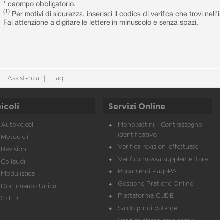
* caompo obbligatorio.
(1)
Per motivi di sicurezza, inserisci il codice di verifica che trovi nel
Fai attenzione a digitare le lettere in minuscolo e senza spazi.
Assistenza
Faq
icoli
Servizi Online
Autoveicoli
Monopattini - Contrassegno
identificativo
Motocicli
Verifica revisioni effettuate
Revisioni
Verifica massa supplementare
Collaudi
Pagamenti PagoPA
Modulistica
Gestione Pratiche Online
Documento Unico
Piattaforma CUDE
STED
Saldo punti patente