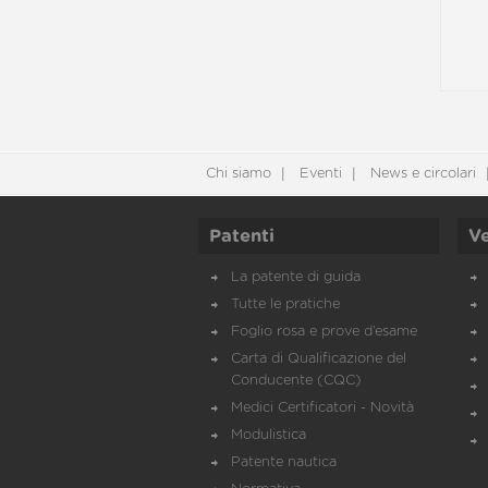
Chi siamo
Eventi
News e circolari
Patenti
Ve
La patente di guida
Tutte le pratiche
Foglio rosa e prove d’esame
Carta di Qualificazione del
Conducente (CQC)
Medici Certificatori - Novità
Modulistica
Patente nautica