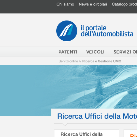
Chi siamo
News e circolari
Catalogo prod
PATENTI
VEICOLI
SERVIZI O
Servizi online
//
Ricerca e Gestione UMC
Ricerca Uffici della Mot
Ricerca Uffici della
Ri