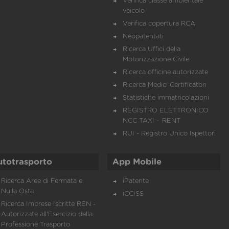
Verifica classe ambientale
veicolo
Verifica copertura RCA
Neopatentati
Ricerca Uffici della
Motorizzazione Civile
Ricerca officine autorizzate
Ricerca Medici Certificatori
Statistiche immatricolazioni
REGISTRO ELETTRONICO
NCC TAXI – RENT
RUI - Registro Unico Ispettori
utotrasporto
App Mobile
Ricerca Aree di Fermata e
iPatente
Nulla Osta
iCCISS
Ricerca Imprese Iscritte REN -
Autorizzate all'Esercizio della
Professione Trasporto