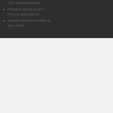
CED motorizzazione
Modalità operative per il
rinnovo delle patenti
Riqualificazione bombole di
tipo CNG4