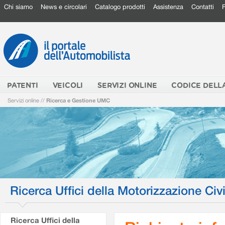
Chi siamo
News e circolari
Catalogo prodotti
Assistenza
Contatti
PATENTI
VEICOLI
SERVIZI ONLINE
CODICE DELL
Servizi online
//
Ricerca e Gestione UMC
Ricerca Uffici della Motorizzazione Civi
Ricerca Uffici della