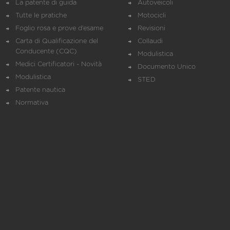
La patente di guida
Autoveicoli
Tutte le pratiche
Motocicli
Foglio rosa e prove d’esame
Revisioni
Carta di Qualificazione del
Collaudi
Conducente (CQC)
Modulistica
Medici Certificatori - Novità
Documento Unico
Modulistica
STED
Patente nautica
Normativa