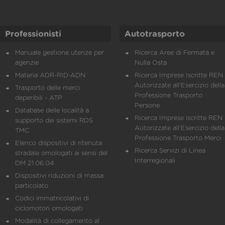
Professionisti
Autotrasporto
Manuale gestione utenze per
Ricerca Aree di Fermata e
agenzie
Nulla Osta
Materia ADR-RID-ADN
Ricerca Imprese Iscritte REN 
Autorizzate all'Esercizio della
Trasporto delle merci
Professione Trasporto
deperibili - ATP
Persone
Database delle località a
Ricerca Imprese iscritte REN 
supporto dei sistemi RDS
Autorizzate all'Esercizio della
TMC
Professione Trasporto Merci
Elenco dispositivi di ritenuta
Ricerca Servizi di Linea
stradale omologati ai sensi del
Interregionali
DM 21.06.04
Dispositivi riduzioni di massa
particolato
Codici immatricolativi di
ciclomotori omologati
Modalità di collegamento al