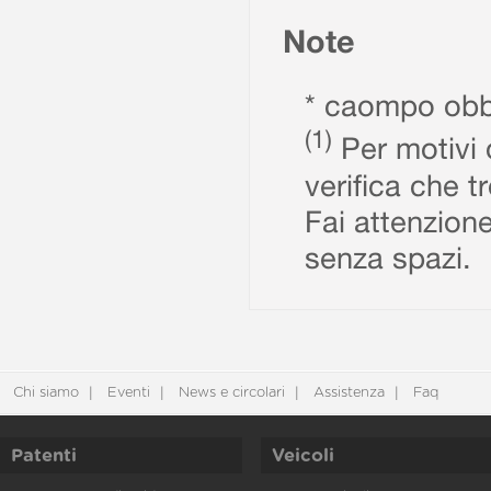
Note
* caompo obbl
(1)
Per motivi d
verifica che t
Fai attenzione
senza spazi.
Chi siamo
Eventi
News e circolari
Assistenza
Faq
Patenti
Veicoli